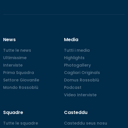
News
Media
Tutte le news
Tutte le news
Tutti i media
Tutti i media
Ultimissime
Ultimissime
Highlights
Highlights
Interviste
Interviste
Photogallery
Photogallery
Prima Squadra
Prima Squadra
Cagliari Originals
Cagliari Originals
Settore Giovanile
Settore Giovanile
Domus Rossoblù
Domus Rossoblù
Mondo Rossoblù
Mondo Rossoblù
Podcast
Podcast
Video Interviste
Video Interviste
Squadre
Casteddu
Tutte le squadre
Tutte le squadre
Casteddu seus nosu
Casteddu seus nosu