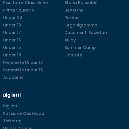
Risultati e Classifiche
Risultati e Classifiche
Storia Rossoblù
Storia Rossoblù
Prima Squadra
Prima Squadra
BeAsOne
BeAsOne
Under 20
Under 20
Partner
Partner
Under 18
Under 18
Organigramma
Organigramma
Under 17
Under 17
Documenti Societari
Documenti Societari
Under 16
Under 16
XPlay
XPlay
Under 15
Under 15
Summer Camp
Summer Camp
Under 14
Under 14
Contatti
Contatti
Femminile Under 17
Femminile Under 17
Femminile Under 15
Femminile Under 15
Academy
Academy
Biglietti
Biglietti
Biglietti
Passione Casteddu
Passione Casteddu
Ticketag
Ticketag
Unipol Domus
Unipol Domus