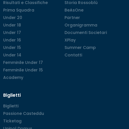
Risultati e Classifiche
Risultati e Classifiche
Storia Rossoblù
Storia Rossoblù
Prima Squadra
Prima Squadra
BeAsOne
BeAsOne
Under 20
Under 20
Partner
Partner
Under 18
Under 18
Organigramma
Organigramma
Under 17
Under 17
Documenti Societari
Documenti Societari
Under 16
Under 16
XPlay
XPlay
Under 15
Under 15
Summer Camp
Summer Camp
Under 14
Under 14
Contatti
Contatti
Femminile Under 17
Femminile Under 17
Femminile Under 15
Femminile Under 15
Academy
Academy
Biglietti
Biglietti
Biglietti
Passione Casteddu
Passione Casteddu
Ticketag
Ticketag
Unipol Domus
Unipol Domus