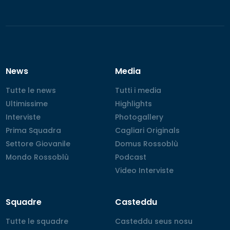
News
Media
Tutte le news
Tutte le news
Tutti i media
Tutti i media
Ultimissime
Ultimissime
Highlights
Highlights
Interviste
Interviste
Photogallery
Photogallery
Prima Squadra
Prima Squadra
Cagliari Originals
Cagliari Originals
Settore Giovanile
Settore Giovanile
Domus Rossoblù
Domus Rossoblù
Mondo Rossoblù
Mondo Rossoblù
Podcast
Podcast
Video Interviste
Video Interviste
Squadre
Casteddu
Tutte le squadre
Tutte le squadre
Casteddu seus nosu
Casteddu seus nosu