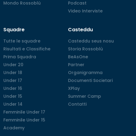
Mondo Rossoblù
Mondo Rossoblù
Podcast
Podcast
Video Interviste
Video Interviste
Squadre
Casteddu
Tutte le squadre
Tutte le squadre
Casteddu seus nosu
Casteddu seus nosu
Risultati e Classifiche
Risultati e Classifiche
Storia Rossoblù
Storia Rossoblù
Prima Squadra
Prima Squadra
BeAsOne
BeAsOne
Under 20
Under 20
Partner
Partner
Under 18
Under 18
Organigramma
Organigramma
Under 17
Under 17
Documenti Societari
Documenti Societari
Under 16
Under 16
XPlay
XPlay
Under 15
Under 15
Summer Camp
Summer Camp
Under 14
Under 14
Contatti
Contatti
Femminile Under 17
Femminile Under 17
Femminile Under 15
Femminile Under 15
Academy
Academy