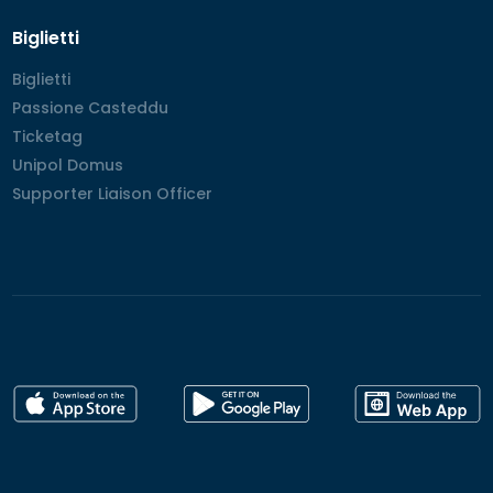
Biglietti
Biglietti
Biglietti
Passione Casteddu
Passione Casteddu
Ticketag
Ticketag
Unipol Domus
Unipol Domus
Supporter Liaison Officer
Supporter Liaison Officer