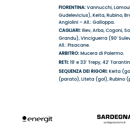
FIORENTINA:
Vannucchi, Lamoulia
Gudelevicius), Keita, Rubino, Bra
Angiolini – All.: Galloppa.
CAGLIARI:
Iliev, Arba, Cogoni, S
Grandu), Vinciguerra (90′ Sulev)
All.: Pisacane.
ARBITRO:
Mucera di Palermo.
RETI:
19′ e 33′ Trepy, 42′ Taranti
SEQUENZA DEI RIGORI:
Keita (gol
(parato), Liteta (gol), Rubino 