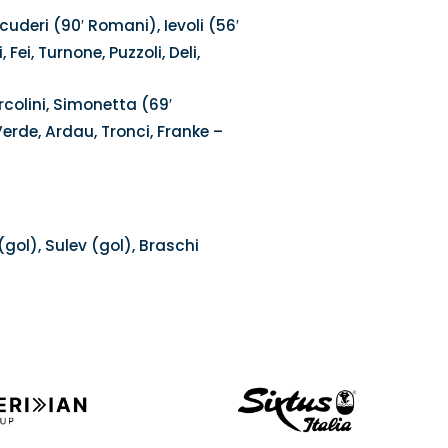
uderi (90′ Romani), Ievoli (56′
Fei, Turnone, Puzzoli, Deli,
arcolini, Simonetta (69′
Verde, Ardau, Tronci, Franke –
(gol), Sulev (gol), Braschi