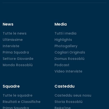
News
Media
Tutte le news
Tutte le news
Tutti i media
Tutti i media
Ultimissime
Ultimissime
Highlights
Highlights
Interviste
Interviste
Photogallery
Photogallery
Prima Squadra
Prima Squadra
Cagliari Originals
Cagliari Originals
Settore Giovanile
Settore Giovanile
Domus Rossoblù
Domus Rossoblù
Mondo Rossoblù
Mondo Rossoblù
Podcast
Podcast
Video Interviste
Video Interviste
Squadre
Casteddu
Tutte le squadre
Tutte le squadre
Casteddu seus nosu
Casteddu seus nosu
Risultati e Classifiche
Risultati e Classifiche
Storia Rossoblù
Storia Rossoblù
Prima Squadra
Prima Squadra
BeAsOne
BeAsOne