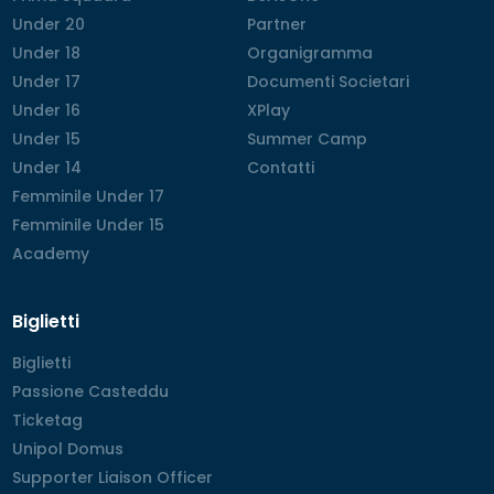
Under 20
Under 20
Partner
Partner
Under 18
Under 18
Organigramma
Organigramma
Under 17
Under 17
Documenti Societari
Documenti Societari
Under 16
Under 16
XPlay
XPlay
Under 15
Under 15
Summer Camp
Summer Camp
Under 14
Under 14
Contatti
Contatti
Femminile Under 17
Femminile Under 17
Femminile Under 15
Femminile Under 15
Academy
Academy
Biglietti
Biglietti
Biglietti
Passione Casteddu
Passione Casteddu
Ticketag
Ticketag
Unipol Domus
Unipol Domus
Supporter Liaison Officer
Supporter Liaison Officer