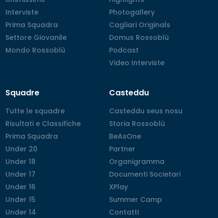
Interviste
Interviste
Photogallery
Photogallery
Prima Squadra
Prima Squadra
Cagliari Originals
Cagliari Originals
Settore Giovanile
Settore Giovanile
Domus Rossoblù
Domus Rossoblù
Mondo Rossoblù
Mondo Rossoblù
Podcast
Podcast
Video Interviste
Video Interviste
Squadre
Casteddu
Tutte le squadre
Tutte le squadre
Casteddu seus nosu
Casteddu seus nosu
Risultati e Classifiche
Risultati e Classifiche
Storia Rossoblù
Storia Rossoblù
Prima Squadra
Prima Squadra
BeAsOne
BeAsOne
Under 20
Under 20
Partner
Partner
Under 18
Under 18
Organigramma
Organigramma
Under 17
Under 17
Documenti Societari
Documenti Societari
Under 16
Under 16
XPlay
XPlay
Under 15
Under 15
Summer Camp
Summer Camp
Under 14
Under 14
Contatti
Contatti