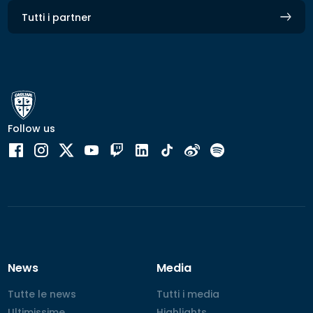
Tutti i partner
Follow us
News
Media
Tutte le news
Tutte le news
Tutti i media
Tutti i media
Ultimissime
Ultimissime
Highlights
Highlights