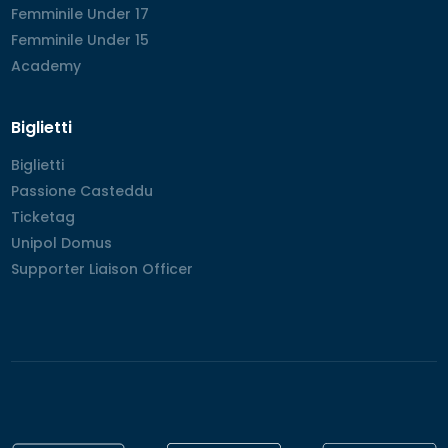
Femminile Under 17
Femminile Under 17
Femminile Under 15
Femminile Under 15
Academy
Academy
Biglietti
Biglietti
Biglietti
Passione Casteddu
Passione Casteddu
Ticketag
Ticketag
Unipol Domus
Unipol Domus
Supporter Liaison Officer
Supporter Liaison Officer