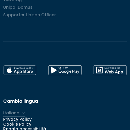
Unipol Domus
Unipol Domus
Supporter Liaison Officer
Supporter Liaison Officer
Cambia lingua
Italiano
Privacy Policy
English
Cookie Policy
Regola accessibilità