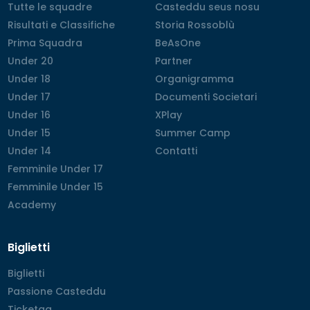
Tutte le squadre
Tutte le squadre
Casteddu seus nosu
Casteddu seus nosu
Risultati e Classifiche
Risultati e Classifiche
Storia Rossoblù
Storia Rossoblù
Prima Squadra
Prima Squadra
BeAsOne
BeAsOne
Under 20
Under 20
Partner
Partner
Under 18
Under 18
Organigramma
Organigramma
Under 17
Under 17
Documenti Societari
Documenti Societari
Under 16
Under 16
XPlay
XPlay
Under 15
Under 15
Summer Camp
Summer Camp
Under 14
Under 14
Contatti
Contatti
Femminile Under 17
Femminile Under 17
Femminile Under 15
Femminile Under 15
Academy
Academy
Biglietti
Biglietti
Biglietti
Passione Casteddu
Passione Casteddu
Ticketag
Ticketag