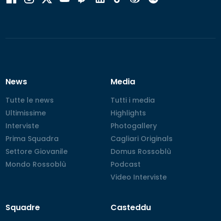
News
Media
Tutte le news
Tutte le news
Tutti i media
Tutti i media
Ultimissime
Ultimissime
Highlights
Highlights
Interviste
Interviste
Photogallery
Photogallery
Prima Squadra
Prima Squadra
Cagliari Originals
Cagliari Originals
Settore Giovanile
Settore Giovanile
Domus Rossoblù
Domus Rossoblù
Mondo Rossoblù
Mondo Rossoblù
Podcast
Podcast
Video Interviste
Video Interviste
Squadre
Casteddu