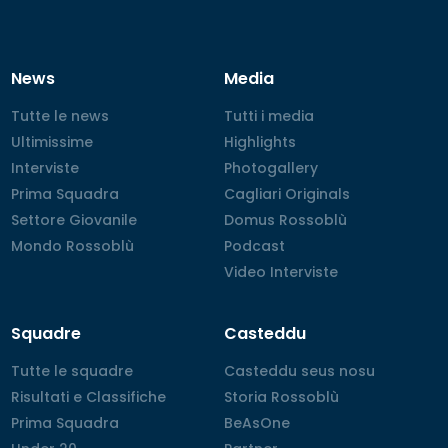
News
Media
Tutte le news
Tutte le news
Tutti i media
Tutti i media
Ultimissime
Ultimissime
Highlights
Highlights
Interviste
Interviste
Photogallery
Photogallery
Prima Squadra
Prima Squadra
Cagliari Originals
Cagliari Originals
Settore Giovanile
Settore Giovanile
Domus Rossoblù
Domus Rossoblù
Mondo Rossoblù
Mondo Rossoblù
Podcast
Podcast
Video Interviste
Video Interviste
Squadre
Casteddu
Tutte le squadre
Tutte le squadre
Casteddu seus nosu
Casteddu seus nosu
Risultati e Classifiche
Risultati e Classifiche
Storia Rossoblù
Storia Rossoblù
Prima Squadra
Prima Squadra
BeAsOne
BeAsOne