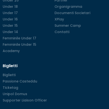
Under 20
Under 20
Partner
Partner
Under 18
Under 18
Organigramma
Organigramma
Under 17
Under 17
Documenti Societari
Documenti Societari
Under 16
Under 16
XPlay
XPlay
Under 15
Under 15
Summer Camp
Summer Camp
Under 14
Under 14
Contatti
Contatti
Femminile Under 17
Femminile Under 17
Femminile Under 15
Femminile Under 15
Academy
Academy
Biglietti
Biglietti
Biglietti
Passione Casteddu
Passione Casteddu
Ticketag
Ticketag
Unipol Domus
Unipol Domus
Supporter Liaison Officer
Supporter Liaison Officer