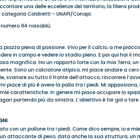
ontare una delle eccellenze del territorio, la filiera prod
 categoria Coldiretti – UNAPI/Conapi.
l numero 94 rossoblù:
 piazza piena di passione. Vivo per il calcio, a me piacci
ndere in campo e vedere lo stadio pieno. E poi qui hai il ma
sa magnifica. Ho un rapporto forte con la mia Terra, un
 gente. Sono un calciatore atipico, mi piace andare a cerc
e, svariare su tutto il fronte dell’attacco, rincorrere l’a
i piace di più è avere la palla tra i piedi. Mi appassiona, 
lle mie caratteristiche. In genere mi piace occupare lo spa
ri partendo più da sinistra. L’obiettivo è far gol o fare d
GNI
nato con un pallone tra i piedi. Come dico sempre, io e miei
o un attaccante di peso, data anche la sua struttura, un