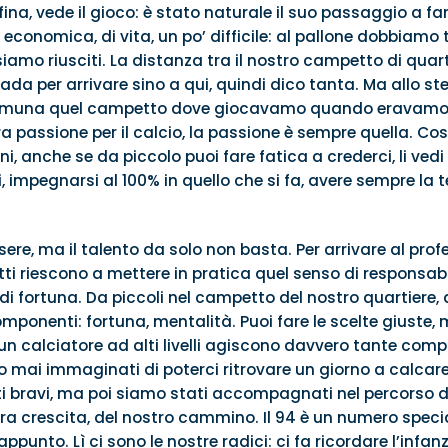
na, vede il gioco: è stato naturale il suo passaggio a far
conomica, di vita, un po’ difficile: al pallone dobbiamo tut
i siamo riusciti. La distanza tra il nostro campetto di quar
da per arrivare sino a qui, quindi dico tanta. Ma allo 
comuna quel campetto dove giocavamo quando eravamo pi
passione per il calcio, la passione è sempre quella. Cos
ni, anche se da piccolo puoi fare fatica a crederci, li vedi
 impegnarsi al 100% in quello che si fa, avere sempre la te
sere, ma il talento da solo non basta. Per arrivare al pro
i riescono a mettere in pratica quel senso di responsabili
i fortuna. Da piccoli nel campetto del nostro quartiere, 
omponenti: fortuna, mentalità. Puoi fare le scelte giuste
un calciatore ad alti livelli agiscono davvero tante compone
to mai immaginati di poterci ritrovare un giorno a calca
ti bravi, ma poi siamo stati accompagnati nel percorso dai
 crescita, del nostro cammino. Il 94 è un numero speciale
ppunto. Lì ci sono le nostre radici: ci fa ricordare l’infan