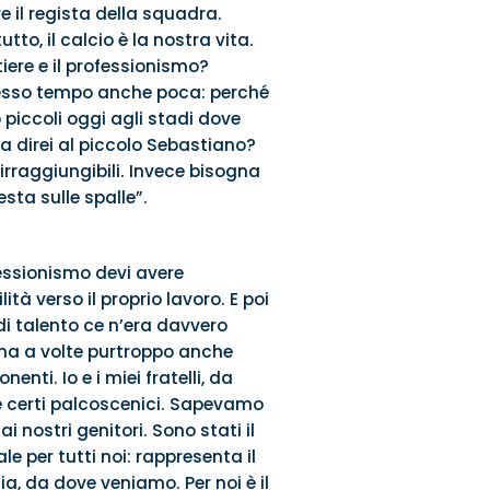
e il regista della squadra.
to, il calcio è la nostra vita.
tiere e il professionismo?
stesso tempo anche poca: perché
ccoli oggi agli stadi dove
a direi al piccolo Sebastiano?
 irraggiungibili. Invece bisogna
sta sulle spalle”.
fessionismo devi avere
tà verso il proprio lavoro. E poi
di talento ce n’era davvero
, ma a volte purtroppo anche
nti. Io e i miei fratelli, da
re certi palcoscenici. Sapevamo
 nostri genitori. Sono stati il
 per tutti noi: rappresenta il
zia, da dove veniamo. Per noi è il