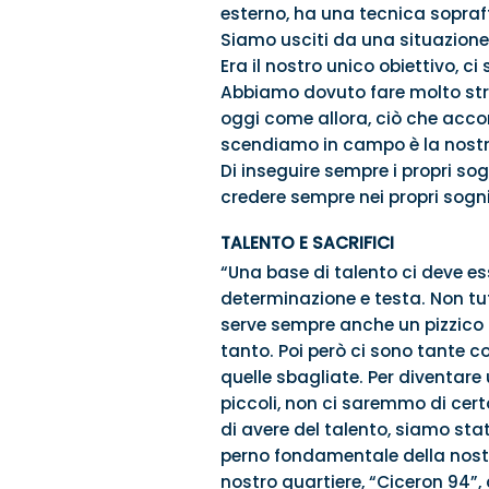
esterno, ha una tecnica sopraffi
Siamo usciti da una situazione e
Era il nostro unico obiettivo, c
Abbiamo dovuto fare molto stra
oggi come allora, ciò che ac
scendiamo in campo è la nostra 
Di inseguire sempre i propri sog
credere sempre nei propri sogni,
TALENTO E SACRIFICI
“Una base di talento ci deve es
determinazione e testa. Non tutt
serve sempre anche un pizzico d
tanto. Poi però ci sono tante c
quelle sbagliate. Per diventare 
piccoli, non ci saremmo di cer
di avere del talento, siamo sta
perno fondamentale della nostra
nostro quartiere, “Ciceron 94”, a