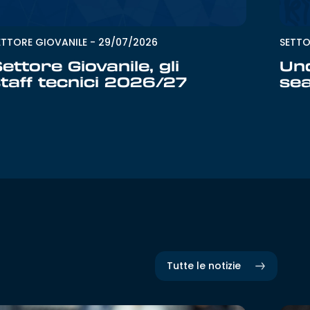
ETTORE GIOVANILE
-
29/07/2026
SETTO
ettore Giovanile, gli
Und
taff tecnici 2026/27
se
Tutte le notizie