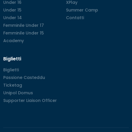
Under 16
Under 16
XPlay
XPlay
Under 15
Under 15
Summer Camp
Summer Camp
Under 14
Under 14
Contatti
Contatti
Femminile Under 17
Femminile Under 17
Femminile Under 15
Femminile Under 15
Academy
Academy
Biglietti
Biglietti
Biglietti
Passione Casteddu
Passione Casteddu
Ticketag
Ticketag
Unipol Domus
Unipol Domus
Supporter Liaison Officer
Supporter Liaison Officer