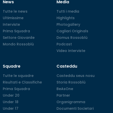
News
Media
Tutte le news
Tutte le news
Tutti i media
Tutti i media
Ultimissime
Ultimissime
Highlights
Highlights
Interviste
Interviste
Photogallery
Photogallery
Prima Squadra
Prima Squadra
Cagliari Originals
Cagliari Originals
Settore Giovanile
Settore Giovanile
Domus Rossoblù
Domus Rossoblù
Mondo Rossoblù
Mondo Rossoblù
Podcast
Podcast
Video Interviste
Video Interviste
Squadre
Casteddu
Tutte le squadre
Tutte le squadre
Casteddu seus nosu
Casteddu seus nosu
Risultati e Classifiche
Risultati e Classifiche
Storia Rossoblù
Storia Rossoblù
Prima Squadra
Prima Squadra
BeAsOne
BeAsOne
Under 20
Under 20
Partner
Partner
Under 18
Under 18
Organigramma
Organigramma
Under 17
Under 17
Documenti Societari
Documenti Societari