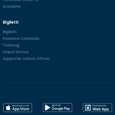
Academy
Academy
Biglietti
Biglietti
Biglietti
Passione Casteddu
Passione Casteddu
Ticketag
Ticketag
Unipol Domus
Unipol Domus
Supporter Liaison Officer
Supporter Liaison Officer