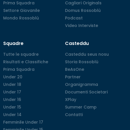
Prima Squadra
Prima Squadra
Cagliari Originals
Cagliari Originals
Settore Giovanile
Settore Giovanile
Domus Rossoblù
Domus Rossoblù
Mondo Rossoblù
Mondo Rossoblù
Podcast
Podcast
Video Interviste
Video Interviste
Squadre
Casteddu
Tutte le squadre
Tutte le squadre
Casteddu seus nosu
Casteddu seus nosu
Risultati e Classifiche
Risultati e Classifiche
Storia Rossoblù
Storia Rossoblù
Prima Squadra
Prima Squadra
BeAsOne
BeAsOne
Under 20
Under 20
Partner
Partner
Under 18
Under 18
Organigramma
Organigramma
Under 17
Under 17
Documenti Societari
Documenti Societari
Under 16
Under 16
XPlay
XPlay
Under 15
Under 15
Summer Camp
Summer Camp
Under 14
Under 14
Contatti
Contatti
Femminile Under 17
Femminile Under 17
Femminile Under 15
Femminile Under 15