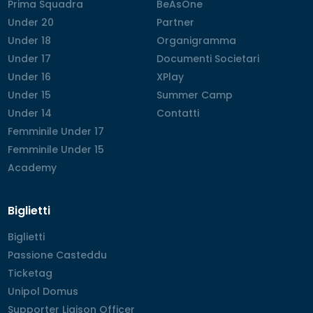
Prima Squadra
Prima Squadra
BeAsOne
BeAsOne
Under 20
Under 20
Partner
Partner
Under 18
Under 18
Organigramma
Organigramma
Under 17
Under 17
Documenti Societari
Documenti Societari
Under 16
Under 16
XPlay
XPlay
Under 15
Under 15
Summer Camp
Summer Camp
Under 14
Under 14
Contatti
Contatti
Femminile Under 17
Femminile Under 17
Femminile Under 15
Femminile Under 15
Academy
Academy
Biglietti
Biglietti
Biglietti
Passione Casteddu
Passione Casteddu
Ticketag
Ticketag
Unipol Domus
Unipol Domus
Supporter Liaison Officer
Supporter Liaison Officer