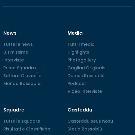
News
Media
Tutte le news
Tutte le news
Tutti i media
Tutti i media
Ultimissime
Ultimissime
Highlights
Highlights
Interviste
Interviste
Photogallery
Photogallery
Prima Squadra
Prima Squadra
Cagliari Originals
Cagliari Originals
Settore Giovanile
Settore Giovanile
Domus Rossoblù
Domus Rossoblù
Mondo Rossoblù
Mondo Rossoblù
Podcast
Podcast
Video Interviste
Video Interviste
Squadre
Casteddu
Tutte le squadre
Tutte le squadre
Casteddu seus nosu
Casteddu seus nosu
Risultati e Classifiche
Risultati e Classifiche
Storia Rossoblù
Storia Rossoblù