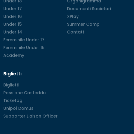
Under 18
Under 18
Organigramma
Organigramma
Under 17
Under 17
Documenti Societari
Documenti Societari
Under 16
Under 16
XPlay
XPlay
Under 15
Under 15
Summer Camp
Summer Camp
Under 14
Under 14
Contatti
Contatti
Femminile Under 17
Femminile Under 17
Femminile Under 15
Femminile Under 15
Academy
Academy
Biglietti
Biglietti
Biglietti
Passione Casteddu
Passione Casteddu
Ticketag
Ticketag
Unipol Domus
Unipol Domus
Supporter Liaison Officer
Supporter Liaison Officer