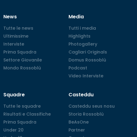
News
Media
Tutte le news
Tutte le news
Tutti i media
Tutti i media
Ultimissime
Ultimissime
Highlights
Highlights
Interviste
Interviste
Photogallery
Photogallery
Prima Squadra
Prima Squadra
Cagliari Originals
Cagliari Originals
Settore Giovanile
Settore Giovanile
Domus Rossoblù
Domus Rossoblù
Mondo Rossoblù
Mondo Rossoblù
Podcast
Podcast
Video Interviste
Video Interviste
Squadre
Casteddu
Tutte le squadre
Tutte le squadre
Casteddu seus nosu
Casteddu seus nosu
Risultati e Classifiche
Risultati e Classifiche
Storia Rossoblù
Storia Rossoblù
Prima Squadra
Prima Squadra
BeAsOne
BeAsOne
Under 20
Under 20
Partner
Partner