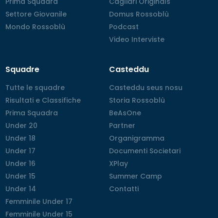
Prima Squadra
Prima Squadra
Cagliari Originals
Cagliari Originals
Settore Giovanile
Settore Giovanile
Domus Rossoblù
Domus Rossoblù
Mondo Rossoblù
Mondo Rossoblù
Podcast
Podcast
Video Interviste
Video Interviste
Squadre
Casteddu
Tutte le squadre
Tutte le squadre
Casteddu seus nosu
Casteddu seus nosu
Risultati e Classifiche
Risultati e Classifiche
Storia Rossoblù
Storia Rossoblù
Prima Squadra
Prima Squadra
BeAsOne
BeAsOne
Under 20
Under 20
Partner
Partner
Under 18
Under 18
Organigramma
Organigramma
Under 17
Under 17
Documenti Societari
Documenti Societari
Under 16
Under 16
XPlay
XPlay
Under 15
Under 15
Summer Camp
Summer Camp
Under 14
Under 14
Contatti
Contatti
Femminile Under 17
Femminile Under 17
Femminile Under 15
Femminile Under 15