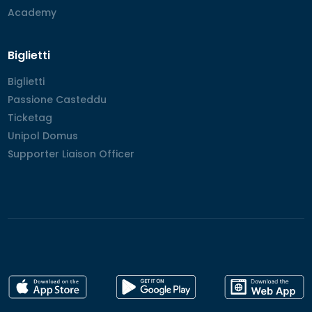
Academy
Academy
Biglietti
Biglietti
Biglietti
Passione Casteddu
Passione Casteddu
Ticketag
Ticketag
Unipol Domus
Unipol Domus
Supporter Liaison Officer
Supporter Liaison Officer