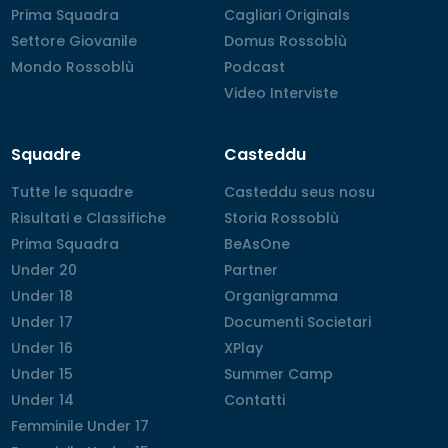
Prima Squadra
Prima Squadra
Cagliari Originals
Cagliari Originals
Settore Giovanile
Settore Giovanile
Domus Rossoblù
Domus Rossoblù
Mondo Rossoblù
Mondo Rossoblù
Podcast
Podcast
Video Interviste
Video Interviste
Squadre
Casteddu
Tutte le squadre
Tutte le squadre
Casteddu seus nosu
Casteddu seus nosu
Risultati e Classifiche
Risultati e Classifiche
Storia Rossoblù
Storia Rossoblù
Prima Squadra
Prima Squadra
BeAsOne
BeAsOne
Under 20
Under 20
Partner
Partner
Under 18
Under 18
Organigramma
Organigramma
Under 17
Under 17
Documenti Societari
Documenti Societari
Under 16
Under 16
XPlay
XPlay
Under 15
Under 15
Summer Camp
Summer Camp
Under 14
Under 14
Contatti
Contatti
Femminile Under 17
Femminile Under 17