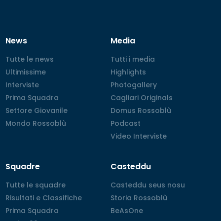
News
Media
Tutte le news
Tutte le news
Tutti i media
Tutti i media
Ultimissime
Ultimissime
Highlights
Highlights
Interviste
Interviste
Photogallery
Photogallery
Prima Squadra
Prima Squadra
Cagliari Originals
Cagliari Originals
Settore Giovanile
Settore Giovanile
Domus Rossoblù
Domus Rossoblù
Mondo Rossoblù
Mondo Rossoblù
Podcast
Podcast
Video Interviste
Video Interviste
Squadre
Casteddu
Tutte le squadre
Tutte le squadre
Casteddu seus nosu
Casteddu seus nosu
Risultati e Classifiche
Risultati e Classifiche
Storia Rossoblù
Storia Rossoblù
Prima Squadra
Prima Squadra
BeAsOne
BeAsOne