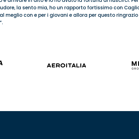
 è arrivare in alto e io ho avuto la fortuna di riuscirci.
 sudore, la sento mia, ho un rapporto fortissimo con Caglia
al meglio con e per i giovani e allora per questo ringrazio 
”.