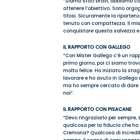
“Siamo stati bravi, abbiamo co
ottenere l’obiettivo. Sono orgogl
tifosi. Sicuramente la riparten
tenuto con compattezza. Il mist
conquistare questa salvezza e 
IL RAPPORTO CON GALLEGO
“Con Mister Gallego c’è un rapp
primo giorno, poi ci siamo trov
molto felice. Ho iniziato la st
lavorare e ho avuto in Gallego un
ma ho sempre cercato di dare u
noi”.
IL RAPPORTO CON PISACANE
“Devo ringraziarlo per sempre, s
qualcosa per la fiducia che ho a
Cremona? Qualcosa di incredibi