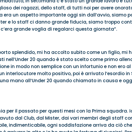
mbattuto, in settimana c’è stato un grande lavoro e tut
ioso dei ragazzi, dello staff, di tutti noi per avere onorato
za era un aspetto importante oggi sin dall’avvio, siamo pa
er e lo staff ci danno grande fiducia, siamo troppo cont
c’era grande voglia di regalarci questa giornata”.
orto splendido, mi ha accolto subito come un figlio, mi h
ati nell’Under 20 quando è stato scelto come primo allen
agione in modo non semplice con un infortunio e non ero a
 interlocutore molto positivo, poi è arrivato l’esordio in S
na mano all’Under 20 quando chiamato in causa e oggi è
ia per il passato per questi mesi con la Prima squadra. Io
vuto dal Club, dal Mister, dai vari membri degli staff con 
le, indimenticabile, ogni soddisfazione arriva da ciò ch