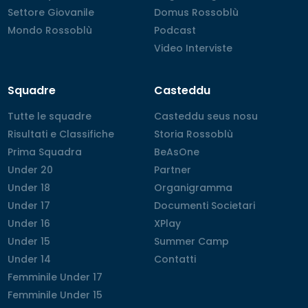
Settore Giovanile
Settore Giovanile
Domus Rossoblù
Domus Rossoblù
Mondo Rossoblù
Mondo Rossoblù
Podcast
Podcast
Video Interviste
Video Interviste
Squadre
Casteddu
Tutte le squadre
Tutte le squadre
Casteddu seus nosu
Casteddu seus nosu
Risultati e Classifiche
Risultati e Classifiche
Storia Rossoblù
Storia Rossoblù
Prima Squadra
Prima Squadra
BeAsOne
BeAsOne
Under 20
Under 20
Partner
Partner
Under 18
Under 18
Organigramma
Organigramma
Under 17
Under 17
Documenti Societari
Documenti Societari
Under 16
Under 16
XPlay
XPlay
Under 15
Under 15
Summer Camp
Summer Camp
Under 14
Under 14
Contatti
Contatti
Femminile Under 17
Femminile Under 17
Femminile Under 15
Femminile Under 15