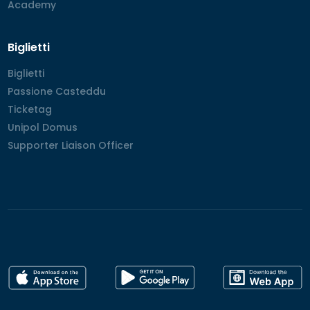
Academy
Academy
Biglietti
Biglietti
Biglietti
Passione Casteddu
Passione Casteddu
Ticketag
Ticketag
Unipol Domus
Unipol Domus
Supporter Liaison Officer
Supporter Liaison Officer