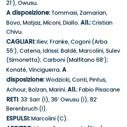
21′), Owusu.
A disposizione:
Tommasi, Zamarian,
All.:
Bovo, Matjaz, Miconi, Diallo.
Cristian
Chivu.
CAGLIARI:
Iliev; Franke, Cogoni (Arba
55′), Catena, Idrissi; Baldé, Marcolini, Sulev
(Simonetta); Carboni (Malfitano 68′);
A
Konaté, Vinciguerra.
disposizione:
Wodzicki, Conti, Pintus,
All.
Achour, Bolzan, Marini.
: Fabio Pisacane
RETI
: 33′ Sarr (I), 36’ Owusu (I), 82′
Berenbruch (I).
ESPULSI:
Marcolini (C).