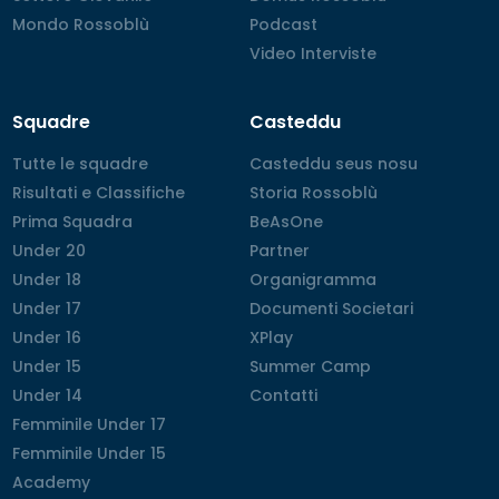
Mondo Rossoblù
Mondo Rossoblù
Podcast
Podcast
Video Interviste
Video Interviste
Squadre
Casteddu
Tutte le squadre
Tutte le squadre
Casteddu seus nosu
Casteddu seus nosu
Risultati e Classifiche
Risultati e Classifiche
Storia Rossoblù
Storia Rossoblù
Prima Squadra
Prima Squadra
BeAsOne
BeAsOne
Under 20
Under 20
Partner
Partner
Under 18
Under 18
Organigramma
Organigramma
Under 17
Under 17
Documenti Societari
Documenti Societari
Under 16
Under 16
XPlay
XPlay
Under 15
Under 15
Summer Camp
Summer Camp
Under 14
Under 14
Contatti
Contatti
Femminile Under 17
Femminile Under 17
Femminile Under 15
Femminile Under 15
Academy
Academy