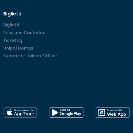
Biglietti
Biglietti
Biglietti
Passione Casteddu
Passione Casteddu
Ticketag
Ticketag
Unipol Domus
Unipol Domus
Supporter Liaison Officer
Supporter Liaison Officer