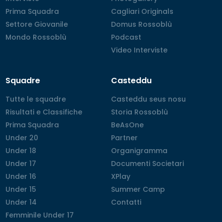
Prima Squadra
Prima Squadra
Cagliari Originals
Cagliari Originals
Settore Giovanile
Settore Giovanile
Domus Rossoblù
Domus Rossoblù
Mondo Rossoblù
Mondo Rossoblù
Podcast
Podcast
Video Interviste
Video Interviste
Squadre
Casteddu
Tutte le squadre
Tutte le squadre
Casteddu seus nosu
Casteddu seus nosu
Risultati e Classifiche
Risultati e Classifiche
Storia Rossoblù
Storia Rossoblù
Prima Squadra
Prima Squadra
BeAsOne
BeAsOne
Under 20
Under 20
Partner
Partner
Under 18
Under 18
Organigramma
Organigramma
Under 17
Under 17
Documenti Societari
Documenti Societari
Under 16
Under 16
XPlay
XPlay
Under 15
Under 15
Summer Camp
Summer Camp
Under 14
Under 14
Contatti
Contatti
Femminile Under 17
Femminile Under 17