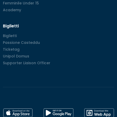
Femminile Under 15
Femminile Under 15
Academy
Academy
Biglietti
Biglietti
Biglietti
Passione Casteddu
Passione Casteddu
Ticketag
Ticketag
Unipol Domus
Unipol Domus
Supporter Liaison Officer
Supporter Liaison Officer