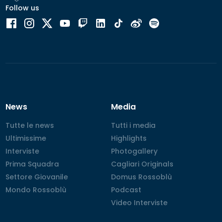
Follow us
News
Media
Tutte le news
Tutte le news
Tutti i media
Tutti i media
Ultimissime
Ultimissime
Highlights
Highlights
Interviste
Interviste
Photogallery
Photogallery
Prima Squadra
Prima Squadra
Cagliari Originals
Cagliari Originals
Settore Giovanile
Settore Giovanile
Domus Rossoblù
Domus Rossoblù
Mondo Rossoblù
Mondo Rossoblù
Podcast
Podcast
Video Interviste
Video Interviste