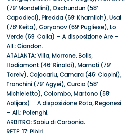
(79′ Mondellini), Oschundun (58′
Capodieci), Piredda (69′ Khamlich), Usai
(78′ Keita), Goryanov (69′ Pugliese), Lo
Verde (69′ Calia) – A disposizione Are –
All.: Giandon.
ATALANTA: Villa, Marrone, Bolis,
Hodiamont (46′ Rinaldi), Marnati (79′
Tareiv), Cojocariu, Camara (46′ Ciapini),
Franchini (79′ Agyei), Curcio (58′
Michieletto), Colombo, Martano (58′
Aolijars) – A disposizione Rota, Regonesi
– All.: Polenghi.
ARBITRO: Sabiu di Carbonia.
RETE: 17′ Pibiri.