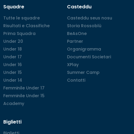
Squadre
Casteddu
Tutte le squadre
Tutte le squadre
Casteddu seus nosu
Casteddu seus nosu
Risultati e Classifiche
Risultati e Classifiche
Storia Rossoblù
Storia Rossoblù
Prima Squadra
Prima Squadra
BeAsOne
BeAsOne
Under 20
Under 20
Partner
Partner
Under 18
Under 18
Organigramma
Organigramma
Under 17
Under 17
Documenti Societari
Documenti Societari
Under 16
Under 16
XPlay
XPlay
Under 15
Under 15
Summer Camp
Summer Camp
Under 14
Under 14
Contatti
Contatti
Femminile Under 17
Femminile Under 17
Femminile Under 15
Femminile Under 15
Academy
Academy
Biglietti
Biglietti
Biglietti