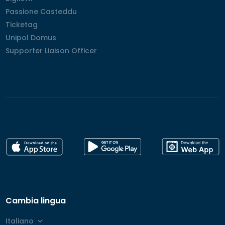
Passione Casteddu
Passione Casteddu
Ticketag
Ticketag
Unipol Domus
Unipol Domus
Supporter Liaison Officer
Supporter Liaison Officer
Cambia lingua
Italiano