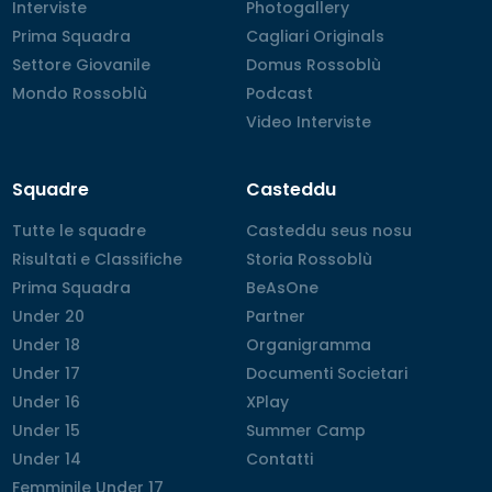
Interviste
Interviste
Photogallery
Photogallery
Prima Squadra
Prima Squadra
Cagliari Originals
Cagliari Originals
Settore Giovanile
Settore Giovanile
Domus Rossoblù
Domus Rossoblù
Mondo Rossoblù
Mondo Rossoblù
Podcast
Podcast
Video Interviste
Video Interviste
Squadre
Casteddu
Tutte le squadre
Tutte le squadre
Casteddu seus nosu
Casteddu seus nosu
Risultati e Classifiche
Risultati e Classifiche
Storia Rossoblù
Storia Rossoblù
Prima Squadra
Prima Squadra
BeAsOne
BeAsOne
Under 20
Under 20
Partner
Partner
Under 18
Under 18
Organigramma
Organigramma
Under 17
Under 17
Documenti Societari
Documenti Societari
Under 16
Under 16
XPlay
XPlay
Under 15
Under 15
Summer Camp
Summer Camp
Under 14
Under 14
Contatti
Contatti
Femminile Under 17
Femminile Under 17