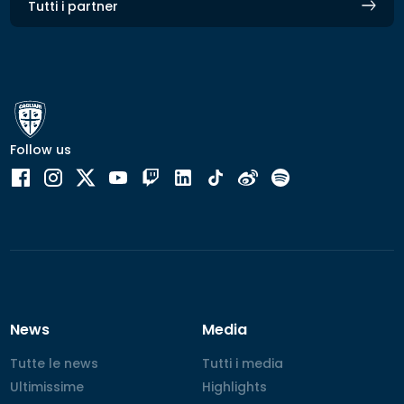
Tutti i partner
Follow us
News
Media
Tutte le news
Tutte le news
Tutti i media
Tutti i media
Ultimissime
Ultimissime
Highlights
Highlights