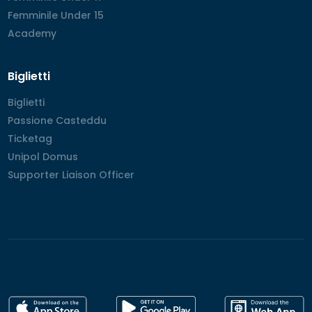
Femminile Under 15
Femminile Under 15
Academy
Academy
Biglietti
Biglietti
Biglietti
Passione Casteddu
Passione Casteddu
Ticketag
Ticketag
Unipol Domus
Unipol Domus
Supporter Liaison Officer
Supporter Liaison Officer