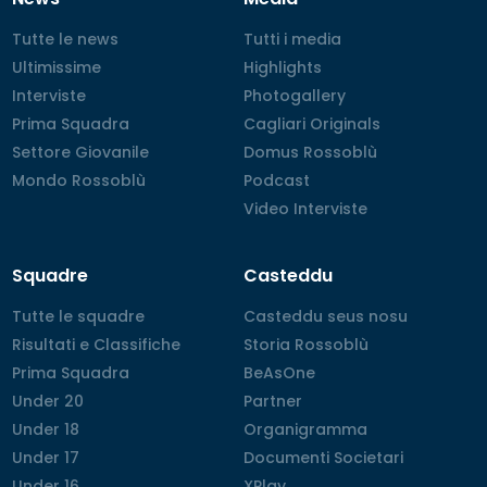
Tutte le news
Tutte le news
Tutti i media
Tutti i media
Ultimissime
Ultimissime
Highlights
Highlights
Interviste
Interviste
Photogallery
Photogallery
Prima Squadra
Prima Squadra
Cagliari Originals
Cagliari Originals
Settore Giovanile
Settore Giovanile
Domus Rossoblù
Domus Rossoblù
Mondo Rossoblù
Mondo Rossoblù
Podcast
Podcast
Video Interviste
Video Interviste
Squadre
Casteddu
Tutte le squadre
Tutte le squadre
Casteddu seus nosu
Casteddu seus nosu
Risultati e Classifiche
Risultati e Classifiche
Storia Rossoblù
Storia Rossoblù
Prima Squadra
Prima Squadra
BeAsOne
BeAsOne
Under 20
Under 20
Partner
Partner
Under 18
Under 18
Organigramma
Organigramma
Under 17
Under 17
Documenti Societari
Documenti Societari
Under 16
Under 16
XPlay
XPlay