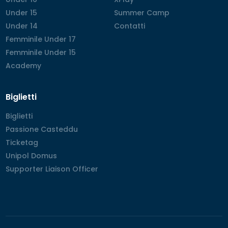
Under 15
Under 15
Summer Camp
Summer Camp
Under 14
Under 14
Contatti
Contatti
Femminile Under 17
Femminile Under 17
Femminile Under 15
Femminile Under 15
Academy
Academy
Biglietti
Biglietti
Biglietti
Passione Casteddu
Passione Casteddu
Ticketag
Ticketag
Unipol Domus
Unipol Domus
Supporter Liaison Officer
Supporter Liaison Officer