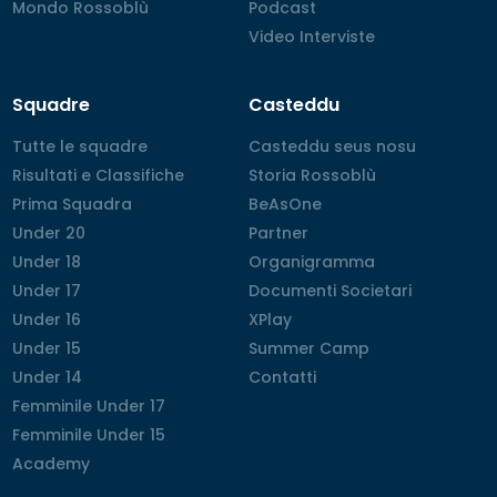
Mondo Rossoblù
Mondo Rossoblù
Podcast
Podcast
Video Interviste
Video Interviste
Squadre
Casteddu
Tutte le squadre
Tutte le squadre
Casteddu seus nosu
Casteddu seus nosu
Risultati e Classifiche
Risultati e Classifiche
Storia Rossoblù
Storia Rossoblù
Prima Squadra
Prima Squadra
BeAsOne
BeAsOne
Under 20
Under 20
Partner
Partner
Under 18
Under 18
Organigramma
Organigramma
Under 17
Under 17
Documenti Societari
Documenti Societari
Under 16
Under 16
XPlay
XPlay
Under 15
Under 15
Summer Camp
Summer Camp
Under 14
Under 14
Contatti
Contatti
Femminile Under 17
Femminile Under 17
Femminile Under 15
Femminile Under 15
Academy
Academy