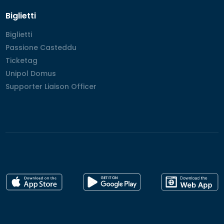
Biglietti
Biglietti
Biglietti
Passione Casteddu
Passione Casteddu
Ticketag
Ticketag
Unipol Domus
Unipol Domus
Supporter Liaison Officer
Supporter Liaison Officer