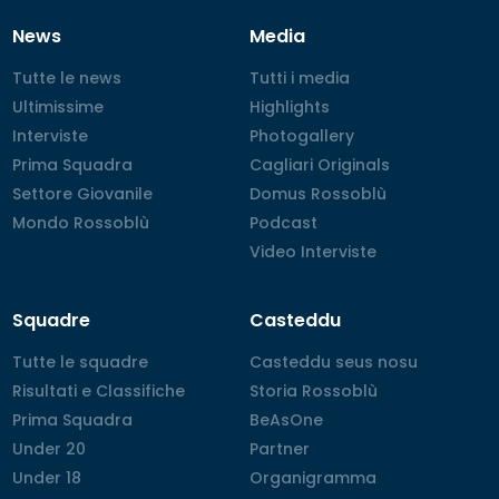
News
Media
Tutte le news
Tutte le news
Tutti i media
Tutti i media
Ultimissime
Ultimissime
Highlights
Highlights
Interviste
Interviste
Photogallery
Photogallery
Prima Squadra
Prima Squadra
Cagliari Originals
Cagliari Originals
Settore Giovanile
Settore Giovanile
Domus Rossoblù
Domus Rossoblù
Mondo Rossoblù
Mondo Rossoblù
Podcast
Podcast
Video Interviste
Video Interviste
Squadre
Casteddu
Tutte le squadre
Tutte le squadre
Casteddu seus nosu
Casteddu seus nosu
Risultati e Classifiche
Risultati e Classifiche
Storia Rossoblù
Storia Rossoblù
Prima Squadra
Prima Squadra
BeAsOne
BeAsOne
Under 20
Under 20
Partner
Partner
Under 18
Under 18
Organigramma
Organigramma