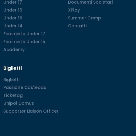
Under 17
Under 17
Documenti Societari
Documenti Societari
Under 16
Under 16
XPlay
XPlay
Under 15
Under 15
Summer Camp
Summer Camp
Under 14
Under 14
Contatti
Contatti
Femminile Under 17
Femminile Under 17
Femminile Under 15
Femminile Under 15
Academy
Academy
Biglietti
Biglietti
Biglietti
Passione Casteddu
Passione Casteddu
Ticketag
Ticketag
Unipol Domus
Unipol Domus
Supporter Liaison Officer
Supporter Liaison Officer