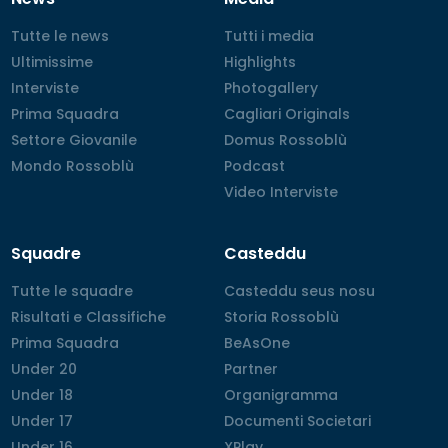
Tutte le news
Tutte le news
Tutti i media
Tutti i media
Ultimissime
Ultimissime
Highlights
Highlights
Interviste
Interviste
Photogallery
Photogallery
Prima Squadra
Prima Squadra
Cagliari Originals
Cagliari Originals
Settore Giovanile
Settore Giovanile
Domus Rossoblù
Domus Rossoblù
Mondo Rossoblù
Mondo Rossoblù
Podcast
Podcast
Video Interviste
Video Interviste
Squadre
Casteddu
Tutte le squadre
Tutte le squadre
Casteddu seus nosu
Casteddu seus nosu
Risultati e Classifiche
Risultati e Classifiche
Storia Rossoblù
Storia Rossoblù
Prima Squadra
Prima Squadra
BeAsOne
BeAsOne
Under 20
Under 20
Partner
Partner
Under 18
Under 18
Organigramma
Organigramma
Under 17
Under 17
Documenti Societari
Documenti Societari
Under 16
Under 16
XPlay
XPlay