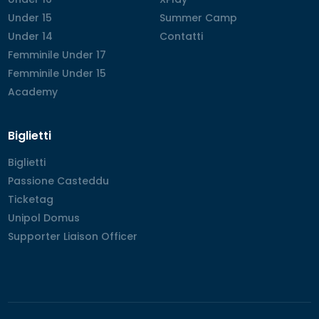
Under 15
Under 15
Summer Camp
Summer Camp
Under 14
Under 14
Contatti
Contatti
Femminile Under 17
Femminile Under 17
Femminile Under 15
Femminile Under 15
Academy
Academy
Biglietti
Biglietti
Biglietti
Passione Casteddu
Passione Casteddu
Ticketag
Ticketag
Unipol Domus
Unipol Domus
Supporter Liaison Officer
Supporter Liaison Officer