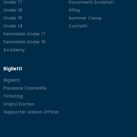
Under 17
Under 17
Documenti Societari
Documenti Societari
Under 16
Under 16
XPlay
XPlay
Under 15
Under 15
Summer Camp
Summer Camp
Under 14
Under 14
Contatti
Contatti
Femminile Under 17
Femminile Under 17
Femminile Under 15
Femminile Under 15
Academy
Academy
Biglietti
Biglietti
Biglietti
Passione Casteddu
Passione Casteddu
Ticketag
Ticketag
Unipol Domus
Unipol Domus
Supporter Liaison Officer
Supporter Liaison Officer