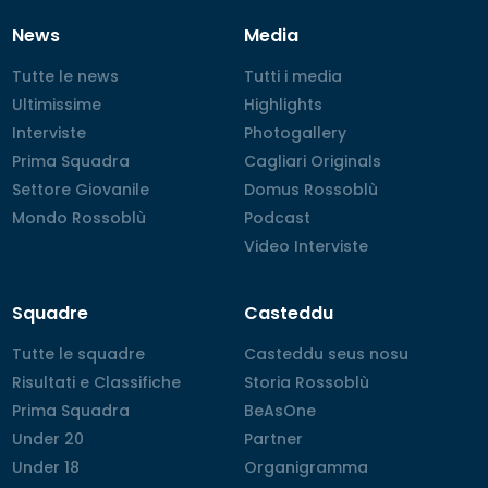
News
Media
Tutte le news
Tutte le news
Tutti i media
Tutti i media
Ultimissime
Ultimissime
Highlights
Highlights
Interviste
Interviste
Photogallery
Photogallery
Prima Squadra
Prima Squadra
Cagliari Originals
Cagliari Originals
Settore Giovanile
Settore Giovanile
Domus Rossoblù
Domus Rossoblù
Mondo Rossoblù
Mondo Rossoblù
Podcast
Podcast
Video Interviste
Video Interviste
Squadre
Casteddu
Tutte le squadre
Tutte le squadre
Casteddu seus nosu
Casteddu seus nosu
Risultati e Classifiche
Risultati e Classifiche
Storia Rossoblù
Storia Rossoblù
Prima Squadra
Prima Squadra
BeAsOne
BeAsOne
Under 20
Under 20
Partner
Partner
Under 18
Under 18
Organigramma
Organigramma