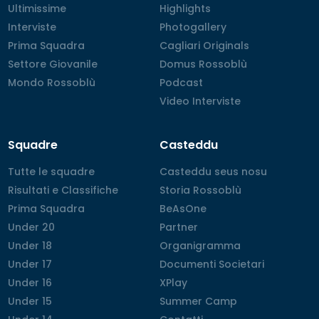
Ultimissime
Ultimissime
Highlights
Highlights
Interviste
Interviste
Photogallery
Photogallery
Prima Squadra
Prima Squadra
Cagliari Originals
Cagliari Originals
Settore Giovanile
Settore Giovanile
Domus Rossoblù
Domus Rossoblù
Mondo Rossoblù
Mondo Rossoblù
Podcast
Podcast
Video Interviste
Video Interviste
Squadre
Casteddu
Tutte le squadre
Tutte le squadre
Casteddu seus nosu
Casteddu seus nosu
Risultati e Classifiche
Risultati e Classifiche
Storia Rossoblù
Storia Rossoblù
Prima Squadra
Prima Squadra
BeAsOne
BeAsOne
Under 20
Under 20
Partner
Partner
Under 18
Under 18
Organigramma
Organigramma
Under 17
Under 17
Documenti Societari
Documenti Societari
Under 16
Under 16
XPlay
XPlay
Under 15
Under 15
Summer Camp
Summer Camp