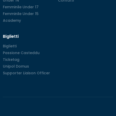
Under 14
Under 14
Contatti
Contatti
Femminile Under 17
Femminile Under 17
Femminile Under 15
Femminile Under 15
Academy
Academy
Biglietti
Biglietti
Biglietti
Passione Casteddu
Passione Casteddu
Ticketag
Ticketag
Unipol Domus
Unipol Domus
Supporter Liaison Officer
Supporter Liaison Officer