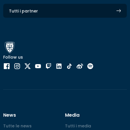
Tutti i partner
Follow us
News
Media
Tutte le news
Tutte le news
Tutti i media
Tutti i media