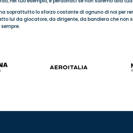
ordo, nel tuo esempio, e perdonaci se non saremo alla tua
a soprattutto lo sforzo costante di ognuno di noi per re
tto lui da giocatore, da dirigente, da bandiera che non 
, sempre.