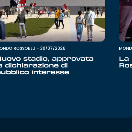
MOND
ONDO ROSSOBLÙ
-
30/07/2026
La
Nuovo stadio, approvata
Ro
a dichiarazione di
ubblico interesse