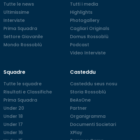
Tutte le news
Tutte le news
Tutti i media
Tutti i media
Ultimissime
Ultimissime
Highlights
Highlights
Interviste
Interviste
Photogallery
Photogallery
Prima Squadra
Prima Squadra
Cagliari Originals
Cagliari Originals
Settore Giovanile
Settore Giovanile
Domus Rossoblù
Domus Rossoblù
Mondo Rossoblù
Mondo Rossoblù
Podcast
Podcast
Video Interviste
Video Interviste
Squadre
Casteddu
Tutte le squadre
Tutte le squadre
Casteddu seus nosu
Casteddu seus nosu
Risultati e Classifiche
Risultati e Classifiche
Storia Rossoblù
Storia Rossoblù
Prima Squadra
Prima Squadra
BeAsOne
BeAsOne
Under 20
Under 20
Partner
Partner
Under 18
Under 18
Organigramma
Organigramma
Under 17
Under 17
Documenti Societari
Documenti Societari
Under 16
Under 16
XPlay
XPlay