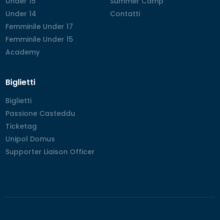
Under 15
Under 15
Summer Camp
Summer Camp
Under 14
Under 14
Contatti
Contatti
Femminile Under 17
Femminile Under 17
Femminile Under 15
Femminile Under 15
Academy
Academy
Biglietti
Biglietti
Biglietti
Passione Casteddu
Passione Casteddu
Ticketag
Ticketag
Unipol Domus
Unipol Domus
Supporter Liaison Officer
Supporter Liaison Officer