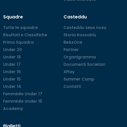
Squadre
Casteddu
Tutte le squadre
Tutte le squadre
Casteddu seus nosu
Casteddu seus nosu
Risultati e Classifiche
Risultati e Classifiche
Storia Rossoblù
Storia Rossoblù
Prima Squadra
Prima Squadra
BeAsOne
BeAsOne
Under 20
Under 20
Partner
Partner
Under 18
Under 18
Organigramma
Organigramma
Under 17
Under 17
Documenti Societari
Documenti Societari
Under 16
Under 16
XPlay
XPlay
Under 15
Under 15
Summer Camp
Summer Camp
Under 14
Under 14
Contatti
Contatti
Femminile Under 17
Femminile Under 17
Femminile Under 15
Femminile Under 15
Academy
Academy
Biglietti