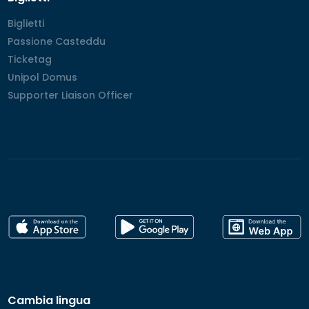
Biglietti
Biglietti
Passione Casteddu
Passione Casteddu
Ticketag
Ticketag
Unipol Domus
Unipol Domus
Supporter Liaison Officer
Supporter Liaison Officer
Cambia lingua