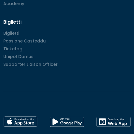
Academy
Academy
Biglietti
Biglietti
Biglietti
Passione Casteddu
Passione Casteddu
Ticketag
Ticketag
Unipol Domus
Unipol Domus
Supporter Liaison Officer
Supporter Liaison Officer