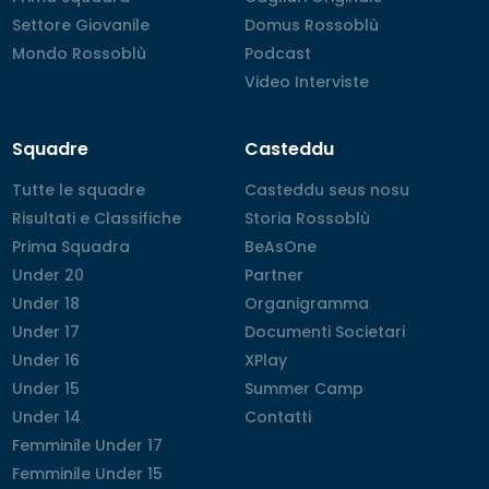
Settore Giovanile
Settore Giovanile
Domus Rossoblù
Domus Rossoblù
Mondo Rossoblù
Mondo Rossoblù
Podcast
Podcast
Video Interviste
Video Interviste
Squadre
Casteddu
Tutte le squadre
Tutte le squadre
Casteddu seus nosu
Casteddu seus nosu
Risultati e Classifiche
Risultati e Classifiche
Storia Rossoblù
Storia Rossoblù
Prima Squadra
Prima Squadra
BeAsOne
BeAsOne
Under 20
Under 20
Partner
Partner
Under 18
Under 18
Organigramma
Organigramma
Under 17
Under 17
Documenti Societari
Documenti Societari
Under 16
Under 16
XPlay
XPlay
Under 15
Under 15
Summer Camp
Summer Camp
Under 14
Under 14
Contatti
Contatti
Femminile Under 17
Femminile Under 17
Femminile Under 15
Femminile Under 15