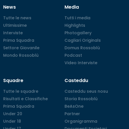
News
Media
Tutte le news
Tutte le news
Tutti i media
Tutti i media
Ultimissime
Ultimissime
Highlights
Highlights
Interviste
Interviste
Photogallery
Photogallery
Prima Squadra
Prima Squadra
Cagliari Originals
Cagliari Originals
Settore Giovanile
Settore Giovanile
Domus Rossoblù
Domus Rossoblù
Mondo Rossoblù
Mondo Rossoblù
Podcast
Podcast
Video Interviste
Video Interviste
Squadre
Casteddu
Tutte le squadre
Tutte le squadre
Casteddu seus nosu
Casteddu seus nosu
Risultati e Classifiche
Risultati e Classifiche
Storia Rossoblù
Storia Rossoblù
Prima Squadra
Prima Squadra
BeAsOne
BeAsOne
Under 20
Under 20
Partner
Partner
Under 18
Under 18
Organigramma
Organigramma
Under 17
Under 17
Documenti Societari
Documenti Societari