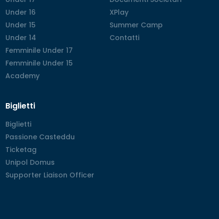
Under 16
Under 16
XPlay
XPlay
Under 15
Under 15
Summer Camp
Summer Camp
Under 14
Under 14
Contatti
Contatti
Femminile Under 17
Femminile Under 17
Femminile Under 15
Femminile Under 15
Academy
Academy
Biglietti
Biglietti
Biglietti
Passione Casteddu
Passione Casteddu
Ticketag
Ticketag
Unipol Domus
Unipol Domus
Supporter Liaison Officer
Supporter Liaison Officer