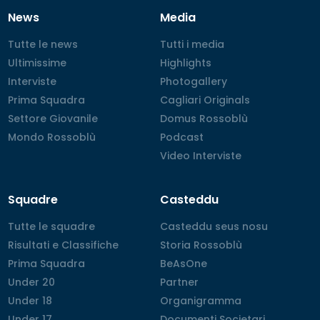
News
Media
Tutte le news
Tutte le news
Tutti i media
Tutti i media
Ultimissime
Ultimissime
Highlights
Highlights
Interviste
Interviste
Photogallery
Photogallery
Prima Squadra
Prima Squadra
Cagliari Originals
Cagliari Originals
Settore Giovanile
Settore Giovanile
Domus Rossoblù
Domus Rossoblù
Mondo Rossoblù
Mondo Rossoblù
Podcast
Podcast
Video Interviste
Video Interviste
Squadre
Casteddu
Tutte le squadre
Tutte le squadre
Casteddu seus nosu
Casteddu seus nosu
Risultati e Classifiche
Risultati e Classifiche
Storia Rossoblù
Storia Rossoblù
Prima Squadra
Prima Squadra
BeAsOne
BeAsOne
Under 20
Under 20
Partner
Partner
Under 18
Under 18
Organigramma
Organigramma
Under 17
Under 17
Documenti Societari
Documenti Societari