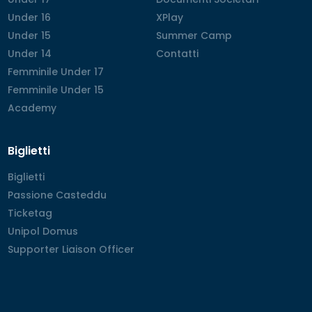
Under 16
Under 16
XPlay
XPlay
Under 15
Under 15
Summer Camp
Summer Camp
Under 14
Under 14
Contatti
Contatti
Femminile Under 17
Femminile Under 17
Femminile Under 15
Femminile Under 15
Academy
Academy
Biglietti
Biglietti
Biglietti
Passione Casteddu
Passione Casteddu
Ticketag
Ticketag
Unipol Domus
Unipol Domus
Supporter Liaison Officer
Supporter Liaison Officer