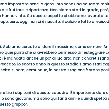
impostato bene la gara, loro sono una squadra molto fort
 sfruttare le ripartenze. Non siamo stati in grado, però,
 e hanno vinto. Su questo aspetto ci abbiamo lavorato t
ppo, però, oggi non ci è riuscito: il calcio è fatto di episo
pari. Abbiamo cercato di dare il massimo, come sempre. 
amo quei punti che ci avrebbero permesso di festeggiare co
ci è mancata anche un po’ di lucidità, non concretizzando
Peccato, lo scorso anno in questo stadio siamo stati cap
scito. Sinora, comunque, la nostra stagione è stata posi
sere tra i capitani di questa squadra. È importante dare 
o sono giovane, ma sono qui tanti anni e quindi spetta 
 questo gruppo”.