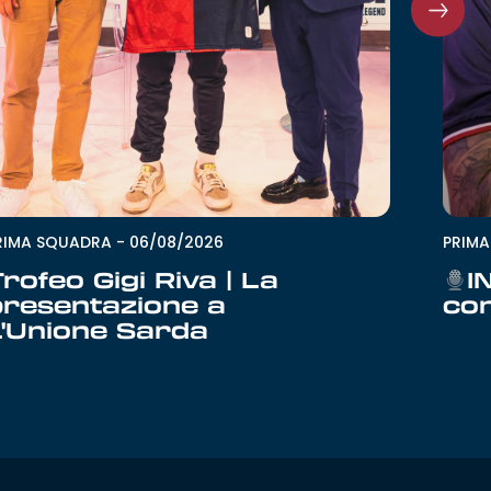
RIMA SQUADRA
-
06/08/2026
PRIM
rofeo Gigi Riva | La
I
presentazione a
con
L'Unione Sarda