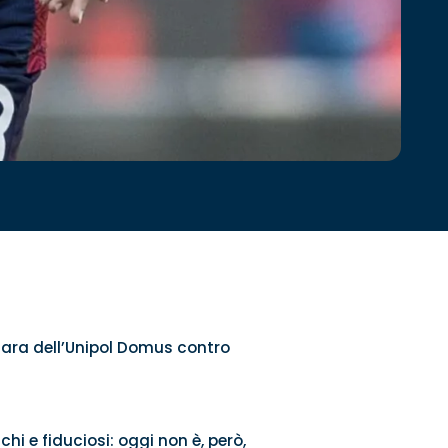
 gara dell’Unipol Domus contro
i e fiduciosi: oggi non è, però,