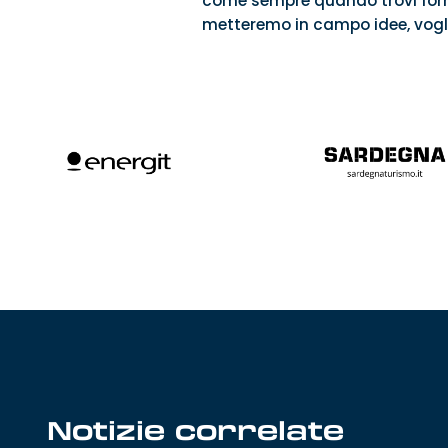
come sempre quando trovi form
metteremo in campo idee, vogli
Notizie correlate