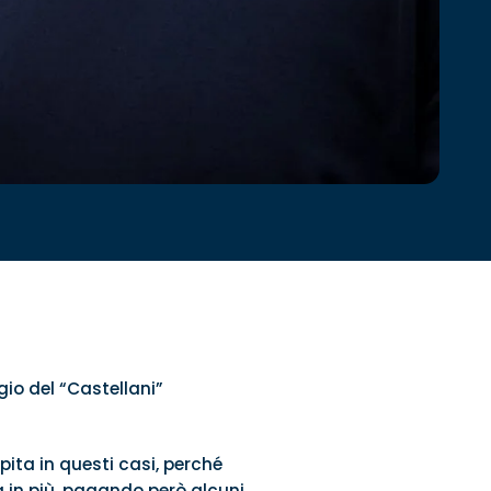
gio del “Castellani”
ita in questi casi, perché
 in più, pagando però alcuni