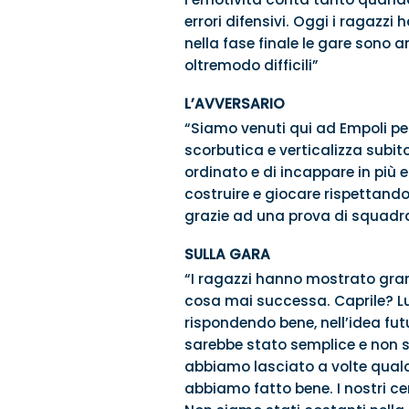
errori difensivi. Oggi i ragazzi 
nella fase finale le gare sono an
oltremodo difficili”
L’AVVERSARIO
“Siamo venuti qui ad Empoli p
scorbutica e verticalizza subito
ordinato e di incappare in più e
costruire e giocare rispettando
grazie ad una prova di squadra
SULLA GARA
“I ragazzi hanno mostrato grand
cosa mai successa. Caprile? L
rispondendo bene, nell’idea futu
sarebbe stato semplice e non sa
abbiamo lasciato a volte qualco
abbiamo fatto bene. I nostri ce