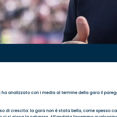
a ha analizzato con i media al termine della gara il pareg
o di crescita: la gara non è stata bella, come spesso cap
 ci si gioca la salvezza. All’andata facemmo qualcosina