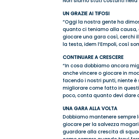
Non siamo stati costanti nella 
UN GRAZIE AI TIFOSI
“Oggi la nostra gente ha dimos
quanto ci teniamo alla causa, 
giocare una gara così, cerchi i
la testa, idem l’Empoli, così so
CONTINUARE A CRESCERE
“In cosa dobbiamo ancora migl
anche vincere o giocare in mod
facendo i nostri punti, niente 
migliorare come fatto in quest
poco, conta quanto devi dare a
UNA GARA ALLA VOLTA
Dobbiamo mantenere sempre la m
giocare per la salvezza magar
guardare alla crescita di squad