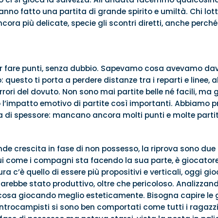
hanno fatto una partita di grande spirito e umiltà. Chi lott
cora più delicate, specie gli scontri diretti, anche perché 
er fare punti, senza dubbio. Sapevamo cosa avevamo dava
: questo ti porta a perdere distanze tra i reparti e linee, 
rrori del dovuto. Non sono mai partite belle né facili, ma
 l’impatto emotivo di partite così importanti. Abbiamo p
 di spessore: mancano ancora molti punti e molte partite
e crescita in fase di non possesso, la riprova sono due g
ui come i compagni sta facendo la sua parte, è giocator
ra c’è quello di essere più propositivi e verticali, oggi g
rebbe stato produttivo, oltre che pericoloso. Analizzando 
sa giocando meglio esteticamente. Bisogna capire le gare
ntrocampisti si sono ben comportati come tutti i ragazzi