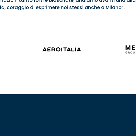
azioni tanto forti e blasonate, andiamo avanti una all
a, coraggio di esprimere noi stessi anche a Milano”.