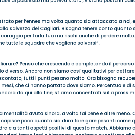
fase di possesso ma poteva starci, vista la posta in palio
trato per l’ennesima volta quanto sia attaccata a noi,
alla salvezza del Cagliari. Bisogna tenere conto quanto 
l coraggio per farla tua ma rischi anche di perdere molto
me tutte le squadre che vogliono salvarsi”.
iorare? Penso che crescendo e completando il percorso 
o diverso. Ancora non siamo così qualitativi per dettar
è scontato, tutti i punti pesano molto. Ora bisogna recupe
i mesi, che ci hanno portato dove siamo. Percentuale di 
ncora da qui alla fine, stiamo concentrati sulla prossim
entalità avuta sinora, a volta fai bene e altre meno. Ch
i capisce poco quanto sia dura fare gare pesanti come q
ra e a tanti aspetti positivi di questo match. Abbiamo or