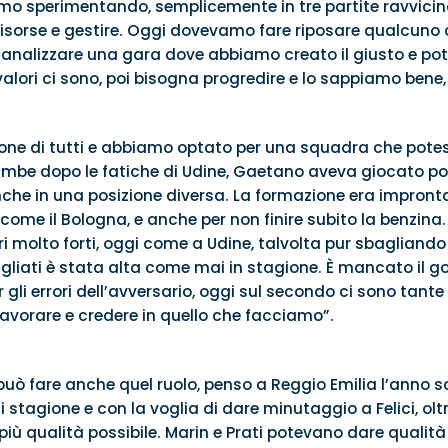
iamo sperimentando, semplicemente in tre partite ravvici
e risorse e gestire. Oggi dovevamo fare riposare qualcuno
analizzare una gara dove abbiamo creato il giusto e pot
 valori ci sono, poi bisogna progredire e lo sappiamo bene, 
ne di tutti e abbiamo optato per una squadra che potesse
mbe dopo le fatiche di Udine, Gaetano aveva giocato po
he in una posizione diversa. La formazione era impront
come il Bologna, e anche per non finire subito la benzina.
i molto forti, oggi come a Udine, talvolta pur sbagliando
liati è stata alta come mai in stagione. È mancato il gol
 gli errori dell’avversario, oggi sul secondo ci sono tante 
avorare e credere in quello che facciamo”.
ò fare anche quel ruolo, penso a Reggio Emilia l’anno s
 stagione e con la voglia di dare minutaggio a Felici, oltr
iù qualità possibile. Marin e Prati potevano dare qualità