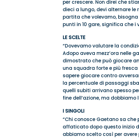
per crescere. Non direi che st
dieci a lungo, devi alternare l
partita che volevamo, bisogna 
punti in 10 gare, significa che i
LE SCELTE
“Dovevamo valutare la condizio
Adopo aveva mezz’ora nelle ga
dimostrato che può giocare anc
una squadra forte e più fresca 
sapere giocare contro avversar
la percentuale di passaggi sbag
quelli subiti arrivano spesso per
fine dell’azione, ma dobbiamo l
I SINGOLI
“Chi conosce Gaetano sa che pu
affaticato dopo questo inizio di
abbiamo scelto così per avere p