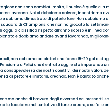
tagione non sono cambiati molto, il nucleo è quello e la m
 come lavorano. Noi ci dobbiamo salvare, incontriamo avv
 e abbiamo dimostrato di poterlo fare. Non dobbiamo di
na, squadra di Champions, che non ha giocato la settimana
oggi, la classifica rispetto all’anno scorso è in linea con 
pionato e dobbiamo andare avanti lavorando, migliorand
celi, non abbiamo calciatori che fanno 15-20 gol a stag
. Pensiamo a Felici che è entrato oggi e sta imparando 
a consapevolezza dei nostri obiettivi, dei nostri valori, de
enza aspettare e limitarsi, creando. Non è bastato anche 
one ma anche di bravura degli avversari nel pressarti, se 
 lo facciamo nel tentativo di fare e creare, e se fai e cr