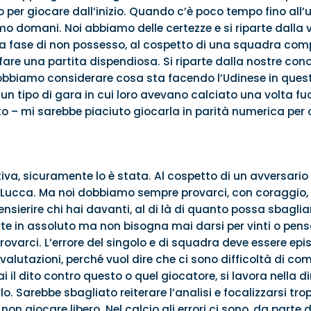
o per giocare dall’inizio. Quando c’è poco tempo fino all’u
mo domani. Noi abbiamo delle certezze e si riparte dalla v
 fase di non possesso, al cospetto di una squadra compe
 fare una partita dispendiosa. Si riparte dalla nostre con
Dobbiamo considerare cosa sta facendo l’Udinese in quest
un tipo di gara in cui loro avevano calciato una volta fuori
o – mi sarebbe piaciuto giocarla in parità numerica per
va, sicuramente lo è stata. Al cospetto di un avversario
 Lucca. Ma noi dobbiamo sempre provarci, con coraggio,
sierire chi hai davanti, al di là di quanto possa sbagliare
orte in assoluto ma non bisogna mai darsi per vinti o pensar
provarci. L’errore del singolo e di squadra deve essere epis
valutazioni, perché vuol dire che ci sono difficoltà di 
il dito contro questo o quel giocatore, si lavora nella d
lo. Sarebbe sbagliato reiterare l’analisi e focalizzarsi tropp
non giocare libero. Nel calcio gli errori ci sono, da parte di