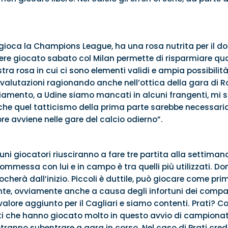
gioca la Champions League, ha una rosa nutrita per il 
vere giocato sabato col Milan permette di risparmiare q
a rosa in cui ci sono elementi validi e ampia possibilità di
 valutazioni ragionando anche nell’ottica della gara di 
giamento, a Udine siamo mancati in alcuni frangenti, mi s
che quel tatticismo della prima parte sarebbe necessar
 avviene nelle gare del calcio odierno”.
ni giocatori riusciranno a fare tre partita alla settiman
mmessa con lui e in campo è tra quelli più utilizzati. D
ocherà dall’inizio. Piccoli è duttile, può giocare come p
te, ovviamente anche a causa degli infortuni dei compagni
lore aggiunto per il Cagliari e siamo contenti. Prati? 
 che hanno giocato molto in questo avvio di campionato,
 potranno subentrare a gara in corso. Nel caso di Prati cr