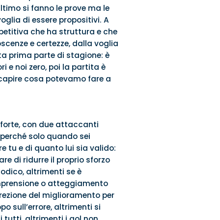
ltimo si fanno le prove ma le
oglia di essere propositivi. A
titiva che ha struttura e che
oscenze e certezze, dalla voglia
a prima parte di stagione: è
 e noi zero, poi la partita è
 capire cosa potevamo fare a
 forte, con due attaccanti
 perché solo quando sei
 tu e di quanto lui sia valido:
e di ridurre il proprio sforzo
odico, altrimenti se è
comprensione o atteggiamento
irezione del miglioramento per
o sull’errore, altrimenti si
 tutti, altrimenti i gol non