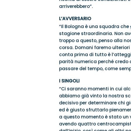
arriverebbero”.
L’AVVERSARIO
“Il Bologna è una squadra che 
stagione straordinaria. Non a
troppo a questo, penso alla nostr
corsa. Domani faremo ulteriori
conta prima di tutto è l’atteg
parità numerica perché credo 
passare del tempo, come sempre
I SINGOLI
“Ci saranno momenti in cui alcu
abbiamo già vinto la nostra sco
decisivo per determinare chi gi
ed è giusto sfruttarlo pienamen
a questo momento è stato un va
avendo quattro centrocampisti
dall’inizio, così come gli altri