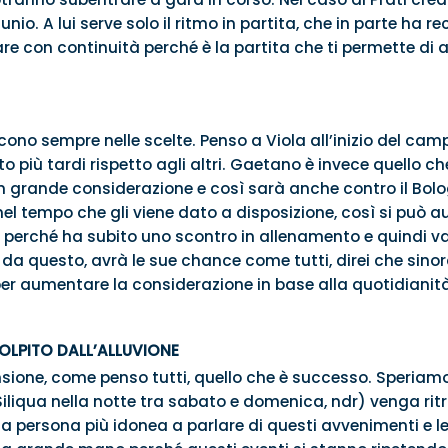
unio. A lui serve solo il ritmo in partita, che in parte ha 
are con continuità perché è la partita che ti permette di
scono sempre nelle scelte. Penso a Viola all’inizio del c
o più tardi rispetto agli altri. Gaetano è invece quello c
n grande considerazione e così sarà anche contro il Bo
el tempo che gli viene dato a disposizione, così si può 
e perché ha subito uno scontro in allenamento e quindi v
da questo, avrà le sue chance come tutti, direi che sino
r aumentare la considerazione in base alla quotidianit
COLPITO DALL’ALLUVIONE
ione, come penso tutti, quello che è successo. Speriam
liqua nella notte tra sabato e domenica, ndr) venga ri
 la persona più idonea a parlare di questi avvenimenti e le 