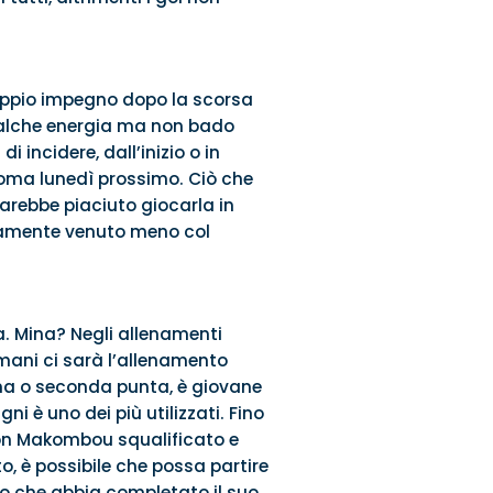
doppio impegno dopo la scorsa
ualche energia ma non bado
 incidere, dall’inizio o in
Roma lunedì prossimo. Ciò che
arebbe piaciuto giocarla in
iamente venuto meno col
a. Mina? Negli allenamenti
omani ci sarà l’allenamento
rima o seconda punta, è giovane
 è uno dei più utilizzati. Fino
Con Makombou squalificato e
 è possibile che possa partire
edo che abbia completato il suo