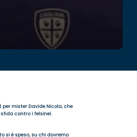
) per mister Davide Nicola, che
fida contro i felsinei.
o si è speso, su chi dovremo