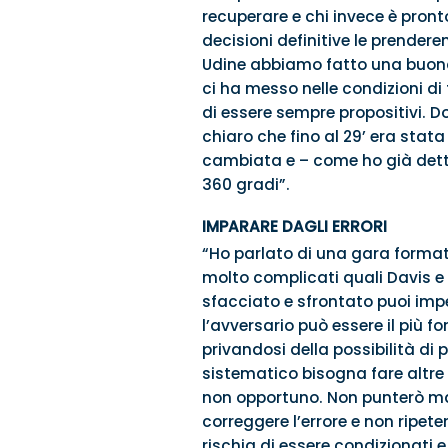
recuperare e chi invece è pront
decisioni definitive le prendere
Udine abbiamo fatto una buona
ci ha messo nelle condizioni di
di essere sempre propositivi. 
chiaro che fino al 29’ era stata 
cambiata e – come ho già dett
360 gradi”.
IMPARARE DAGLI ERRORI
“Ho parlato di una gara formati
molto complicati quali Davis e
sfacciato e sfrontato puoi impen
l’avversario può essere il più f
privandosi della possibilità di 
sistematico bisogna fare altre 
non opportuno. Non punterò mai 
correggere l’errore e non ripeter
rischia di essere condizionati e 