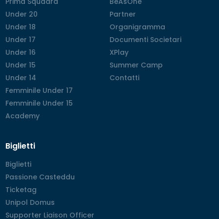
Prima Squadra
Prima Squadra
BeAsOne
BeAsOne
Under 20
Under 20
Partner
Partner
Under 18
Under 18
Organigramma
Organigramma
Under 17
Under 17
Documenti Societari
Documenti Societari
Under 16
Under 16
XPlay
XPlay
Under 15
Under 15
Summer Camp
Summer Camp
Under 14
Under 14
Contatti
Contatti
Femminile Under 17
Femminile Under 17
Femminile Under 15
Femminile Under 15
Academy
Academy
Biglietti
Biglietti
Biglietti
Passione Casteddu
Passione Casteddu
Ticketag
Ticketag
Unipol Domus
Unipol Domus
Supporter Liaison Officer
Supporter Liaison Officer