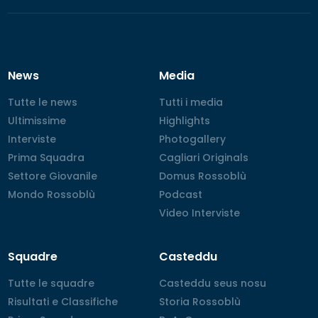
News
Media
Tutte le news
Tutte le news
Tutti i media
Tutti i media
Ultimissime
Ultimissime
Highlights
Highlights
Interviste
Interviste
Photogallery
Photogallery
Prima Squadra
Prima Squadra
Cagliari Originals
Cagliari Originals
Settore Giovanile
Settore Giovanile
Domus Rossoblù
Domus Rossoblù
Mondo Rossoblù
Mondo Rossoblù
Podcast
Podcast
Video Interviste
Video Interviste
Squadre
Casteddu
Tutte le squadre
Tutte le squadre
Casteddu seus nosu
Casteddu seus nosu
Risultati e Classifiche
Risultati e Classifiche
Storia Rossoblù
Storia Rossoblù