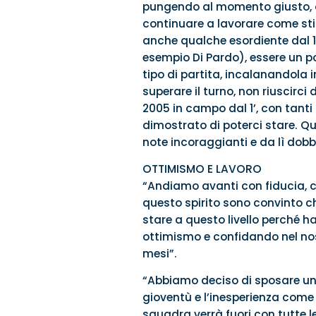
pungendo al momento giusto, c
continuare a lavorare come st
anche qualche esordiente dal 1
esempio Di Pardo), essere un po
tipo di partita, incalanandola 
superare il turno, non riuscir
2005 in campo dal 1’, con tanti
dimostrato di poterci stare. 
note incoraggianti e da lì dobb
OTTIMISMO E LAVORO
“Andiamo avanti con fiducia, c
questo spirito sono convinto ch
stare a questo livello perché
ottimismo e confidando nel no
mesi”.
“Abbiamo deciso di sposare un 
gioventù e l’inesperienza come 
squadra verrà fuori con tutte le