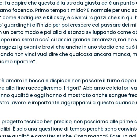
i fa capire che questa è la strada giusta ed è un punto
iamo facendo. Primo tempo timido? È normale per una s
’ come Rodriguez e Kilicsoy, e diversi ragazzi che sin q
’ guardinghi all’inizio per poi crescere col passare dei m
in un certo modo e poi alla distanza sviluppando come ab
ci dopo una serata così ci lascia grande amarezza, ma ho
 ragazzi giovani e bravi che anche in uno stadio che può
Quando non vinci vuol dire che qualcosa ancora manca, m
iamo ripartire”.
’è amaro in bocca e dispiace non passare il turno dopo 
e alla fine raccoglieremo. I rigori? Abbiamo calciatori va
 hanno qualità e oggi hanno dimostrato anche sangue fr
stro lavoro, è importante aggrapparsi a questo quando 
progetto tecnico ben preciso, non possiamo alle prime dif
alibi. È solo una questione di tempo perché sono convint
 sue qualità e caratteristiche. Cosa manca? Fare un gol in