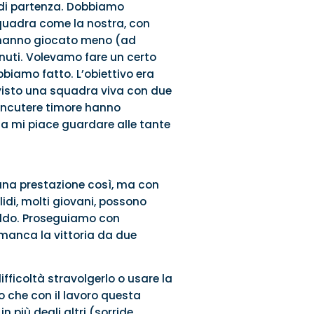
 di partenza. Dobbiamo
quadra come la nostra, con
ui hanno giocato meno (ad
inuti. Volevamo fare un certo
biamo fatto. L’obiettivo era
 visto una squadra viva con due
 incutere timore hanno
a mi piace guardare alle tante
una prestazione così, ma con
lidi, molti giovani, possono
eddo. Proseguiamo con
manca la vittoria da due
ficoltà stravolgerlo o usare la
o che con il lavoro questa
 più degli altri (sorride