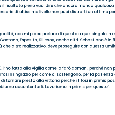
 il risultato pieno vuol dire che ancora manca qualcosa
sarie di altissimo livello non puoi distrarti un attimo per
qualità, non mi piace parlare di questo o quel singolo in
Gaetano, Esposito, Kilicsoy, anche altri. Sebastiano è in 
e altro realizzativo, deve proseguire con questa umiltà 
, l’ho fatto alla vigilia come lo farò domani, perché no
I tifosi li ringrazio per come ci sostengono, per la pazienz
i tornare presto alla vittoria perché i tifosi in primis pos
biamo accontentarli. Lavoriamo in primis per questo”.