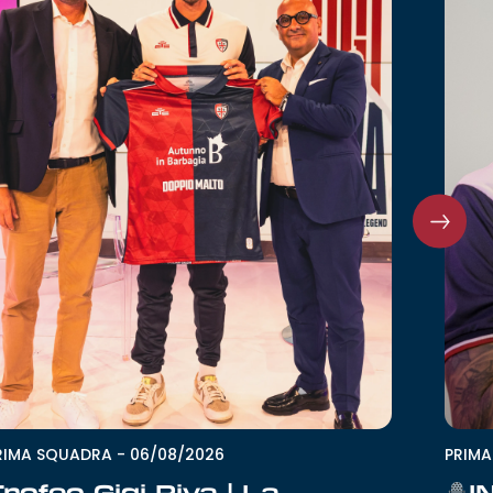
RIMA SQUADRA
-
06/08/2026
PRIM
rofeo Gigi Riva | La
I