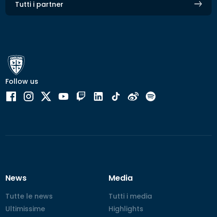
Tutti i partner
Follow us
News
Media
Tutte le news
Tutte le news
Tutti i media
Tutti i media
Ultimissime
Ultimissime
Highlights
Highlights