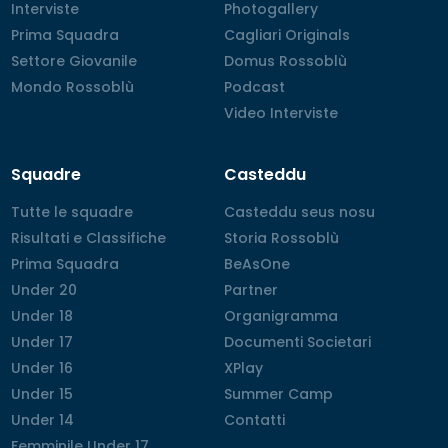
Interviste
Interviste
Photogallery
Photogallery
Prima Squadra
Prima Squadra
Cagliari Originals
Cagliari Originals
Settore Giovanile
Settore Giovanile
Domus Rossoblù
Domus Rossoblù
Mondo Rossoblù
Mondo Rossoblù
Podcast
Podcast
Video Interviste
Video Interviste
Squadre
Casteddu
Tutte le squadre
Tutte le squadre
Casteddu seus nosu
Casteddu seus nosu
Risultati e Classifiche
Risultati e Classifiche
Storia Rossoblù
Storia Rossoblù
Prima Squadra
Prima Squadra
BeAsOne
BeAsOne
Under 20
Under 20
Partner
Partner
Under 18
Under 18
Organigramma
Organigramma
Under 17
Under 17
Documenti Societari
Documenti Societari
Under 16
Under 16
XPlay
XPlay
Under 15
Under 15
Summer Camp
Summer Camp
Under 14
Under 14
Contatti
Contatti
Femminile Under 17
Femminile Under 17