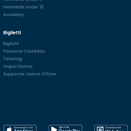
Femminile Under 15
Femminile Under 15
Academy
Academy
Biglietti
Biglietti
Biglietti
Passione Casteddu
Passione Casteddu
Ticketag
Ticketag
Unipol Domus
Unipol Domus
Supporter Liaison Officer
Supporter Liaison Officer