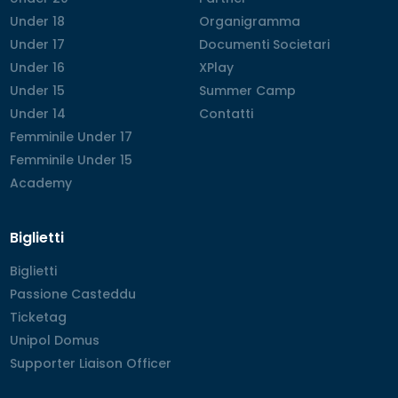
Under 18
Under 18
Organigramma
Organigramma
Under 17
Under 17
Documenti Societari
Documenti Societari
Under 16
Under 16
XPlay
XPlay
Under 15
Under 15
Summer Camp
Summer Camp
Under 14
Under 14
Contatti
Contatti
Femminile Under 17
Femminile Under 17
Femminile Under 15
Femminile Under 15
Academy
Academy
Biglietti
Biglietti
Biglietti
Passione Casteddu
Passione Casteddu
Ticketag
Ticketag
Unipol Domus
Unipol Domus
Supporter Liaison Officer
Supporter Liaison Officer