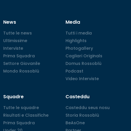
News
Media
Tutte le news
Tutte le news
Tutti i media
Tutti i media
Ultimissime
Ultimissime
Highlights
Highlights
Interviste
Interviste
Photogallery
Photogallery
Prima Squadra
Prima Squadra
Cagliari Originals
Cagliari Originals
Settore Giovanile
Settore Giovanile
Domus Rossoblù
Domus Rossoblù
Mondo Rossoblù
Mondo Rossoblù
Podcast
Podcast
Video Interviste
Video Interviste
Squadre
Casteddu
Tutte le squadre
Tutte le squadre
Casteddu seus nosu
Casteddu seus nosu
Risultati e Classifiche
Risultati e Classifiche
Storia Rossoblù
Storia Rossoblù
Prima Squadra
Prima Squadra
BeAsOne
BeAsOne
Under 20
Under 20
Partner
Partner