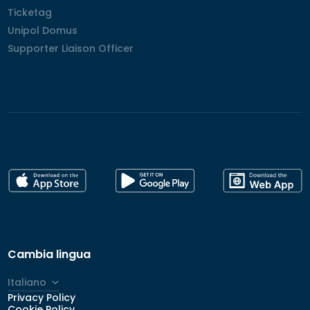
Ticketag
Ticketag
Unipol Domus
Unipol Domus
Supporter Liaison Officer
Supporter Liaison Officer
Cambia lingua
Italiano
Privacy Policy
Cookie Policy