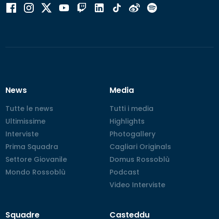
News
Media
Tutte le news
Tutte le news
Tutti i media
Tutti i media
Ultimissime
Ultimissime
Highlights
Highlights
Interviste
Interviste
Photogallery
Photogallery
Prima Squadra
Prima Squadra
Cagliari Originals
Cagliari Originals
Settore Giovanile
Settore Giovanile
Domus Rossoblù
Domus Rossoblù
Mondo Rossoblù
Mondo Rossoblù
Podcast
Podcast
Video Interviste
Video Interviste
Squadre
Casteddu