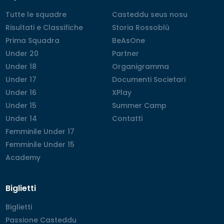
Tutte le squadre
Tutte le squadre
Casteddu seus nosu
Casteddu seus nosu
Risultati e Classifiche
Risultati e Classifiche
Storia Rossoblù
Storia Rossoblù
Prima Squadra
Prima Squadra
BeAsOne
BeAsOne
Under 20
Under 20
Partner
Partner
Under 18
Under 18
Organigramma
Organigramma
Under 17
Under 17
Documenti Societari
Documenti Societari
Under 16
Under 16
XPlay
XPlay
Under 15
Under 15
Summer Camp
Summer Camp
Under 14
Under 14
Contatti
Contatti
Femminile Under 17
Femminile Under 17
Femminile Under 15
Femminile Under 15
Academy
Academy
Biglietti
Biglietti
Biglietti
Passione Casteddu
Passione Casteddu