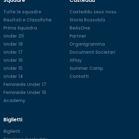
Squadre
Casteddu
Tutte le squadre
Tutte le squadre
Casteddu seus nosu
Casteddu seus nosu
Risultati e Classifiche
Risultati e Classifiche
Storia Rossoblù
Storia Rossoblù
Prima Squadra
Prima Squadra
BeAsOne
BeAsOne
Under 20
Under 20
Partner
Partner
Under 18
Under 18
Organigramma
Organigramma
Under 17
Under 17
Documenti Societari
Documenti Societari
Under 16
Under 16
XPlay
XPlay
Under 15
Under 15
Summer Camp
Summer Camp
Under 14
Under 14
Contatti
Contatti
Femminile Under 17
Femminile Under 17
Femminile Under 15
Femminile Under 15
Academy
Academy
Biglietti
Biglietti
Biglietti