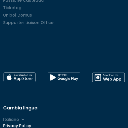
Passione Casteddu
Passione Casteddu
Ticketag
Ticketag
Unipol Domus
Unipol Domus
Supporter Liaison Officer
Supporter Liaison Officer
Cambia lingua
Italiano
Privacy Policy
English