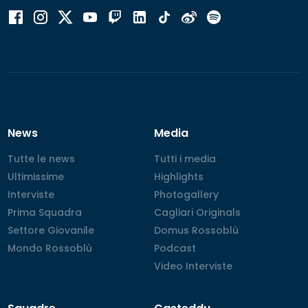
News
Media
Tutte le news
Tutte le news
Tutti i media
Tutti i media
Ultimissime
Ultimissime
Highlights
Highlights
Interviste
Interviste
Photogallery
Photogallery
Prima Squadra
Prima Squadra
Cagliari Originals
Cagliari Originals
Settore Giovanile
Settore Giovanile
Domus Rossoblù
Domus Rossoblù
Mondo Rossoblù
Mondo Rossoblù
Podcast
Podcast
Video Interviste
Video Interviste