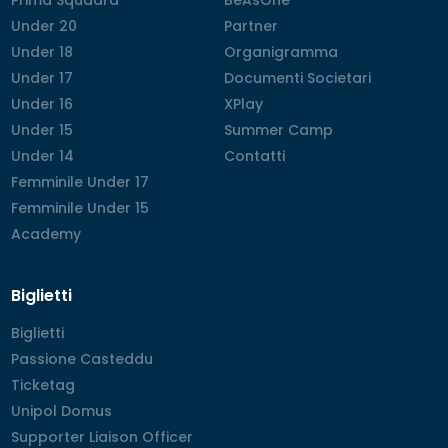
Under 20
Under 20
Partner
Partner
Under 18
Under 18
Organigramma
Organigramma
Under 17
Under 17
Documenti Societari
Documenti Societari
Under 16
Under 16
XPlay
XPlay
Under 15
Under 15
Summer Camp
Summer Camp
Under 14
Under 14
Contatti
Contatti
Femminile Under 17
Femminile Under 17
Femminile Under 15
Femminile Under 15
Academy
Academy
Biglietti
Biglietti
Biglietti
Passione Casteddu
Passione Casteddu
Ticketag
Ticketag
Unipol Domus
Unipol Domus
Supporter Liaison Officer
Supporter Liaison Officer