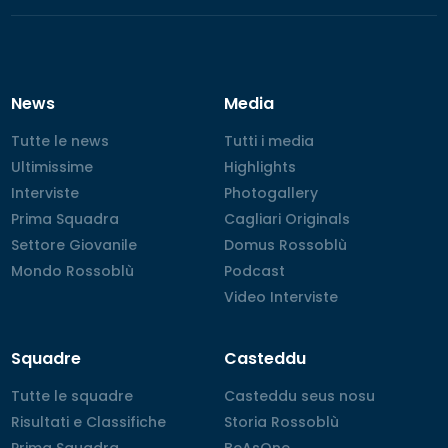
News
Media
Tutte le news
Tutte le news
Tutti i media
Tutti i media
Ultimissime
Ultimissime
Highlights
Highlights
Interviste
Interviste
Photogallery
Photogallery
Prima Squadra
Prima Squadra
Cagliari Originals
Cagliari Originals
Settore Giovanile
Settore Giovanile
Domus Rossoblù
Domus Rossoblù
Mondo Rossoblù
Mondo Rossoblù
Podcast
Podcast
Video Interviste
Video Interviste
Squadre
Casteddu
Tutte le squadre
Tutte le squadre
Casteddu seus nosu
Casteddu seus nosu
Risultati e Classifiche
Risultati e Classifiche
Storia Rossoblù
Storia Rossoblù
Prima Squadra
Prima Squadra
BeAsOne
BeAsOne