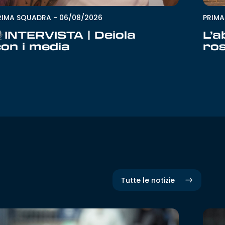
PRIM
RIMA SQUADRA
-
06/08/2026
L’a
INTERVISTA | Deiola
ro
con i media
Tutte le notizie