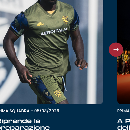
RIMA SQUADRA
-
05/08/2026
PRIM
Riprende la
A P
preparazione
del