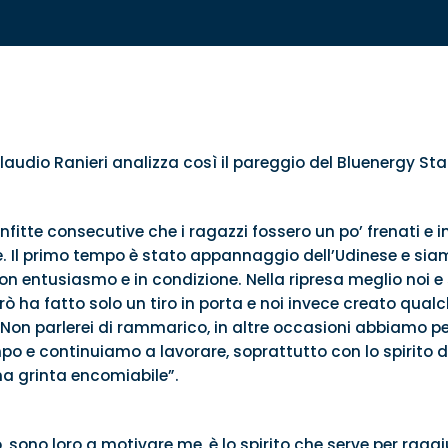
Claudio Ranieri analizza così il pareggio del Bluenergy S
itte consecutive che i ragazzi fossero un po’ frenati e i
e. Il primo tempo è stato appannaggio dell’Udinese e siamo
con entusiasmo e in condizione. Nella ripresa meglio noi 
ò ha fatto solo un tiro in porta e noi invece creato qualch
 Non parlerei di rammarico, in altre occasioni abbiamo pe
po e continuiamo a lavorare, soprattutto con lo spirito 
na grinta encomiabile”.
sono loro a motivare me, è lo spirito che serve per raggiu