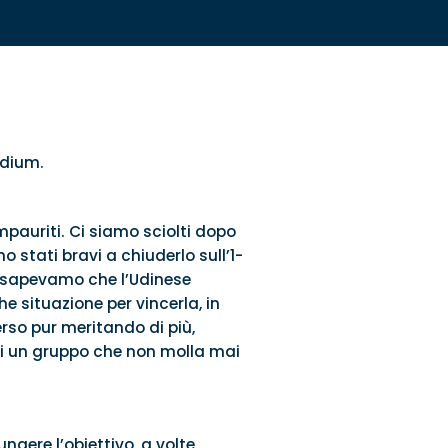
tadium.
mpauriti. Ci siamo sciolti dopo
 stati bravi a chiuderlo sull’1-
e sapevamo che l’Udinese
e situazione per vincerla, in
rso pur meritando di più,
di un gruppo che non molla mai
ngere l’obiettivo, a volte