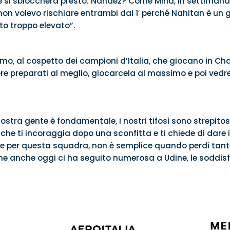
e si sbloccherà presto. Nandez? Come Mina, in settimana 
 volevo rischiare entrambi dal 1′ perché Nahitan è un gen
to troppo elevato”.
simo, al cospetto dei campioni d’Italia, che giocano in 
re preparati al meglio, giocarcela al massimo e poi vedr
ostra gente è fondamentale, i nostri tifosi sono strepito
che ti incoraggia dopo una sconfitta e ti chiede di dare
re per questa squadra, non è semplice quando perdi tante pa
che anche oggi ci ha seguito numerosa a Udine, le soddisf