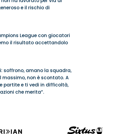
non ha lavorato per via di
eroso e il rischio di
Champions League con giocatori
emo il risultato accettandolo
si: soffrono, amano la squadra,
 il massimo, non è scontato. A
rtite e ti vedi in difficoltà,
azioni che merita”.