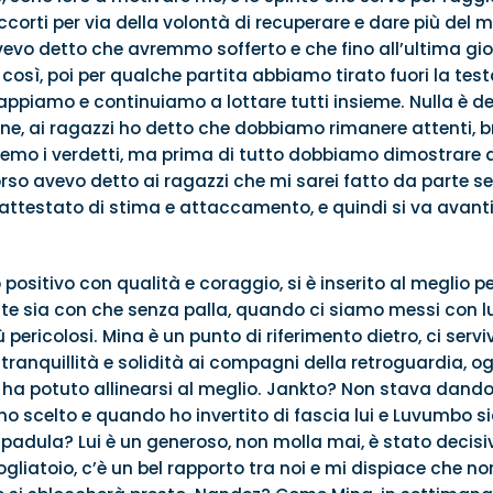
corti per via della volontà di recuperare e dare più del m
o avevo detto che avremmo sofferto e che fino all’ultima g
così, poi per qualche partita abbiamo tirato fuori la test
appiamo e continuiamo a lottare tutti insieme. Nulla è d
ne, ai ragazzi ho detto che dobbiamo rimanere attenti, br
emo i verdetti, ma prima di tutto dobbiamo dimostrare a
so avevo detto ai ragazzi che mi sarei fatto da parte se 
attestato di stima e attaccamento, e quindi si va avanti
sitivo con qualità e coraggio, si è inserito al meglio per
te sia con che senza palla, quando ci siamo messi con lui
ù pericolosi. Mina è un punto di riferimento dietro, ci ser
 tranquillità e solidità ai compagni della retroguardia, og
ha potuto allinearsi al meglio. Jankto? Non stava dando 
’ho scelto e quando ho invertito di fascia lui e Luvumbo si
apadula? Lui è un generoso, non molla mai, è stato decisivo
pogliatoio, c’è un bel rapporto tra noi e mi dispiace che n